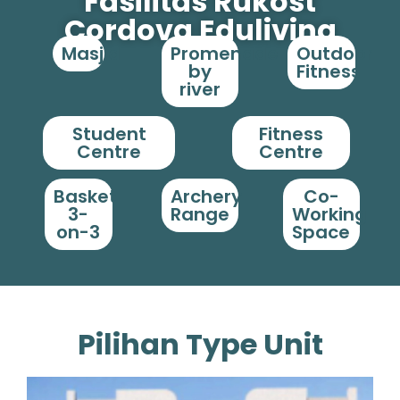
Fasilitas Rukost
Cordova Eduliving
Masjid
Promenade
Outdoor
by
Fitness
river
Student
Fitness
Centre
Centre
Basket
Archery
Co-
3-
Range
Working
on-3
Space
Pilihan Type Unit