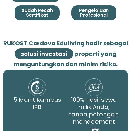
Sudah Pecah
Pengelolaan
Sertifikat
Profesional
RUKOST Cordova Eduliving hadir sebagai
solusi investasi
properti yang
menguntungkan dan minim risiko.
5 Menit Kampus
100% hasil sewa
IPB
milik Anda,
tanpa potongan
management
fee