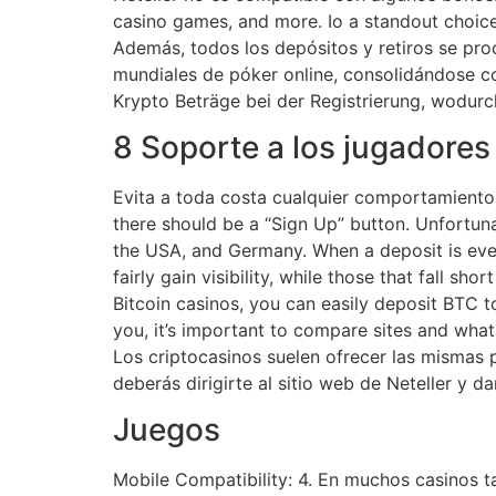
casino games, and more. Io a standout choice
Además, todos los depósitos y retiros se proce
mundiales de póker online, consolidándose co
Krypto Beträge bei der Registrierung, wodurc
8 Soporte a los jugadores
Evita a toda costa cualquier comportamiento
there should be a “Sign Up” button. Unfortuna
the USA, and Germany. When a deposit is event
fairly gain visibility, while those that fall 
Bitcoin casinos, you can easily deposit BTC to
you, it’s important to compare sites and what 
Los criptocasinos suelen ofrecer las mismas 
deberás dirigirte al sitio web de Neteller y d
Juegos
Mobile Compatibility: 4. En muchos casinos ta