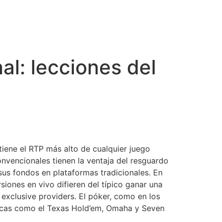
al: lecciones del
tiene el RTP más alto de cualquier juego
onvencionales tienen la ventaja del resguardo
sus fondos en plataformas tradicionales. En
iones en vivo difieren del típico ganar una
 exclusive providers. El póker, como en los
lásicas como el Texas Hold’em, Omaha y Seven