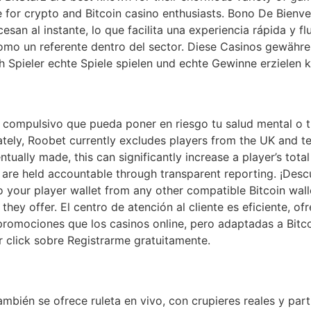
 for crypto and Bitcoin casino enthusiasts. Bono De Bienv
san al instante, lo que facilita una experiencia rápida y fl
mo un referente dentro del sector. Diese Casinos gewähren
h Spieler echte Spiele spielen und echte Gewinne erzielen 
 compulsivo que pueda poner en riesgo tu salud mental o t
tely, Roobet currently excludes players from the UK and ter
ually made, this can significantly increase a player’s tota
short are held accountable through transparent reporting. ¡De
 your player wallet from any other compatible Bitcoin walle
they offer. El centro de atención al cliente es eficiente, of
promociones que los casinos online, pero adaptadas a Bitco
ar click sobre Registrarme gratuitamente.
mbién se ofrece ruleta en vivo, con crupieres reales y part