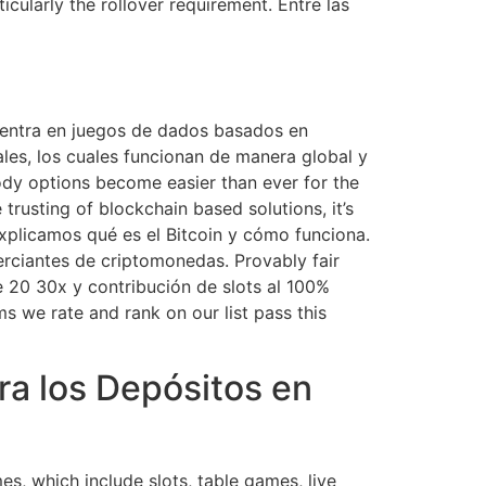
cularly the rollover requirement. Entre las
 centra en juegos de dados basados en
ales, los cuales funcionan de manera global y
ody options become easier than ever for the
usting of blockchain based solutions, it’s
 explicamos qué es el Bitcoin y cómo funciona.
erciantes de criptomonedas. Provably fair
e 20 30x y contribución de slots al 100%
rms we rate and rank on our list pass this
ra los Depósitos en
s, which include slots, table games, live