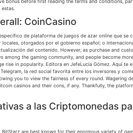
e bonus before first reading the terms and conditions, parti
 estas.
erall: CoinCasino
po específico de plataforma de juegos de azar online que se
 locales, otorgados por el gobierno español; o internacion
ctualización del contenido. However, as purchase and cust
ws among the gaming community, and people become more tr
huge rise in popularity. Editora en JefeLucía Gómez. Aquí te
elegram, la red social favorita entre los inversores y com
lowing you to view the fairness of every round. Wagering d
bitcoin casinos and their cons, if any. Thankfully, the platfo
ativas a las Criptomonedas pa
BitStarz are best known for their enormous variety of game