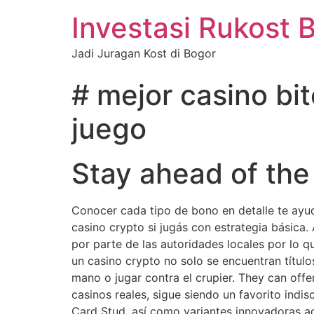
Investasi Rukost 
Jadi Juragan Kost di Bogor
# mejor casino bit
juego
Stay ahead of the
Conocer cada tipo de bono en detalle te ayud
casino crypto si jugás con estrategia básica
por parte de las autoridades locales por lo 
un casino crypto no solo se encuentran título
mano o jugar contra el crupier. They can offe
casinos reales, sigue siendo un favorito indi
Card Stud, así como variantes innovadoras ad