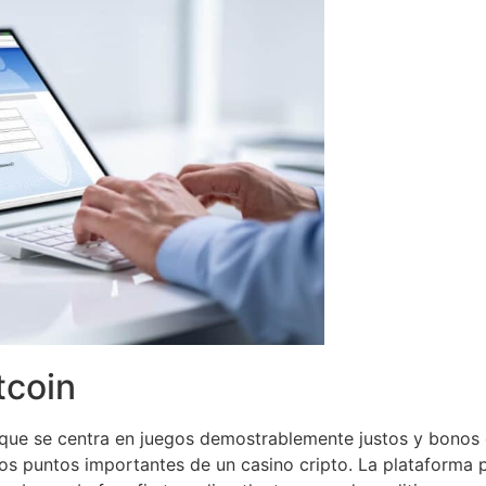
tcoin
o que se centra en juegos demostrablemente justos y bono
os puntos importantes de un casino cripto. La plataforma p