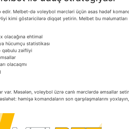
əb edir. Melbet-də voleybol mərcləri üçün əsas hədəf komand
vliyi kimi göstəricilərə diqqət yetirin. Melbet bu məlumatları
x olacağına ehtimal
 ya hücumçu statistikası
qəbulu zəifliyi
əmsallar
xarı olacaqmı
q
var. Məsələn, voleybol üzrə canlı mərclərdə əmsallar setin 
 məsləhət: həmişə komandaların son qarşılaşmalarını yoxlayın