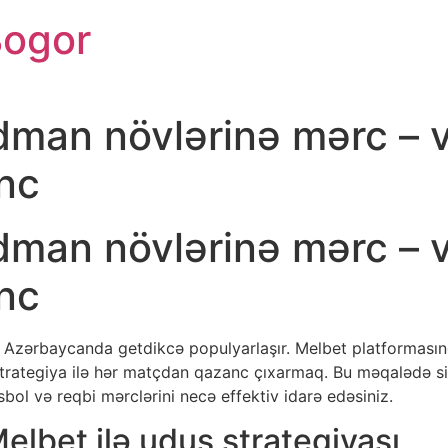
Bogor
dman növlərinə mərc – v
anc
dman növlərinə mərc – v
anc
i Azərbaycanda getdikcə populyarlaşır. Melbet platforması
strategiya ilə hər matçdan qazanc çıxarmaq. Bu məqalədə s
bol və reqbi mərclərini necə effektiv idarə edəsiniz.
elbet ilə uduş strategiyası