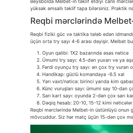
Beysbolda Melbet-in təklif etdiyi canlı mərclər 
yüksək əmsallı təklif tapa bilərsiniz. Praktik 
Reqbi mərclərində Melbe
Reqbi fiziki güc və taktika tələb edən idmand
üçün orta try sayı 4-6 arası dəyişir. Melbet bu
Oyun qalibi: 1X2 bazarında əsas nəticə
Ümumi try sayı: 4.5-dən yuxarı və ya aş
Fərdi oyunçu try sayı: ən çox try vuran
Handikap: güclü komandaya -6.5 xal
Yarı vaxt/nəticə: birinci yarıda kim qaba
Künc vuruşları sayı: ümumi say 10-dan 
Sarı kart sayı: oyunda 2-dən çox sarı ka
Dəqiq hesab: 20-10, 15-12 kimi nəticələr
Reqbi mərclərində Melbet-in üstünlüyü onun gen
mövcuddur. Siz hər matç üçün 15-dən çox mərc