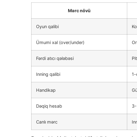
Mərc növü
Oyun qalibi
Ko
Ümumi xal (over/under)
Or
Fərdi atıcı qələbəsi
Pi
Inning qalibi
1-
Handikap
Gü
Dəqiq hesab
3-
Canlı mərc
In