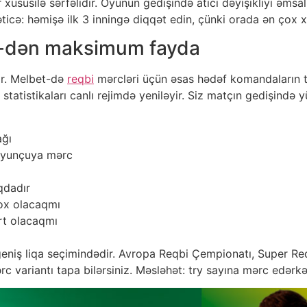
xüsusilə sərfəlidir. Oyunun gedişində atıcı dəyişikliyi əmsall
nəticə: həmişə ilk 3 inningə diqqət edin, çünki orada ən çox x
t-dən maksimum fayda
ır. Melbet-də
reqbi
mərcləri üçün əsas hədəf komandaların tr
 statistikaları canlı rejimdə yeniləyir. Siz matçın gedişində 
ağı
 oyunçuya mərc
qdadır
çox olacaqmı
rt olacaqmı
iş liqa seçimindədir. Avropa Reqbi Çempionatı, Super Reqbi v
 variantı tapa bilərsiniz. Məsləhət: try sayına mərc edərk