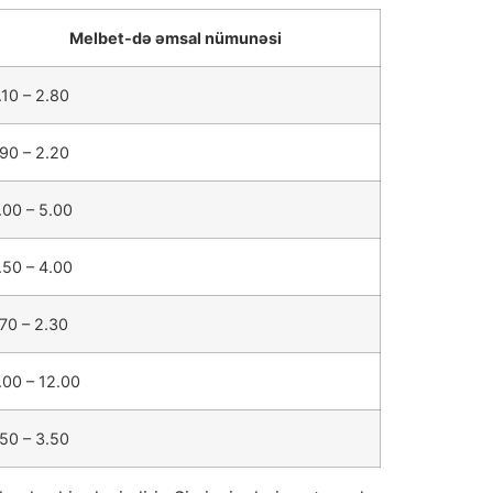
Melbet-də əmsal nümunəsi
.10 – 2.80
.90 – 2.20
.00 – 5.00
.50 – 4.00
.70 – 2.30
.00 – 12.00
.50 – 3.50