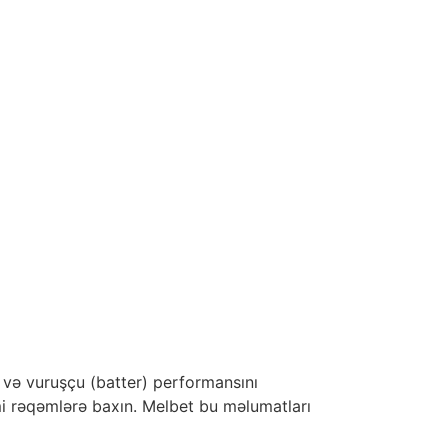
 və vuruşçu (batter) performansını
i rəqəmlərə baxın. Melbet bu məlumatları