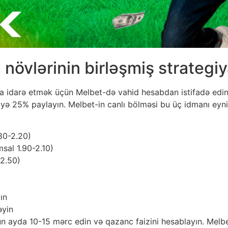
növlərinin birləşmiş strategiy
ada idarə etmək üçün Melbet-də vahid hesabdan istifadə edi
ə 25% paylayın. Melbet-in canlı bölməsi bu üç idmanı eyni 
80-2.20)
sal 1.90-2.10)
-2.50)
ın
əyin
 ayda 10-15 mərc edin və qazanc faizini hesablayın. Melb