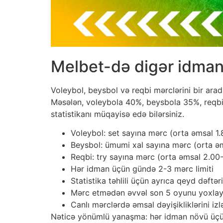
Melbet-də digər idman 
Voleybol, beysbol və reqbi mərclərini bir ar
Məsələn, voleybola 40%, beysbola 35%, reqbiy
statistikanı müqayisə edə bilərsiniz.
Voleybol: set sayına mərc (orta əmsal 1.
Beysbol: ümumi xal sayına mərc (orta əm
Reqbi: try sayına mərc (orta əmsal 2.00
Hər idman üçün gündə 2-3 mərc limiti
Statistika təhlili üçün ayrıca qeyd dəftəri
Mərc etmədən əvvəl son 5 oyunu yoxlay
Canlı mərclərdə əmsal dəyişikliklərini izl
Nəticə yönümlü yanaşma: hər idman növü üçün