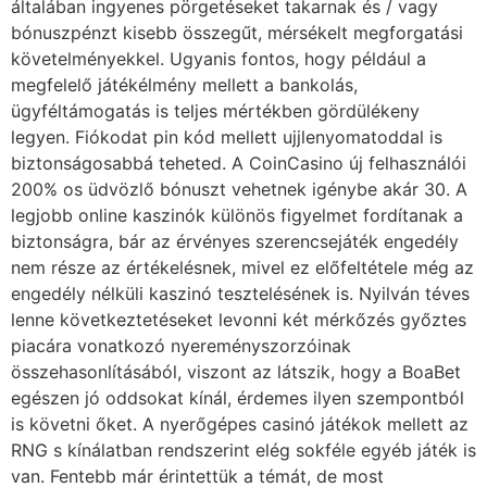
általában ingyenes pörgetéseket takarnak és / vagy
bónuszpénzt kisebb összegűt, mérsékelt megforgatási
követelményekkel. Ugyanis fontos, hogy például a
megfelelő játékélmény mellett a bankolás,
ügyféltámogatás is teljes mértékben gördülékeny
legyen. Fiókodat pin kód mellett ujjlenyomatoddal is
biztonságosabbá teheted. A CoinCasino új felhasználói
200% os üdvözlő bónuszt vehetnek igénybe akár 30. A
legjobb online kaszinók különös figyelmet fordítanak a
biztonságra, bár az érvényes szerencsejáték engedély
nem része az értékelésnek, mivel ez előfeltétele még az
engedély nélküli kaszinó tesztelésének is. Nyilván téves
lenne következtetéseket levonni két mérkőzés győztes
piacára vonatkozó nyereményszorzóinak
összehasonlításából, viszont az látszik, hogy a BoaBet
egészen jó oddsokat kínál, érdemes ilyen szempontból
is követni őket. A nyerőgépes casinó játékok mellett az
RNG s kínálatban rendszerint elég sokféle egyéb játék is
van. Fentebb már érintettük a témát, de most