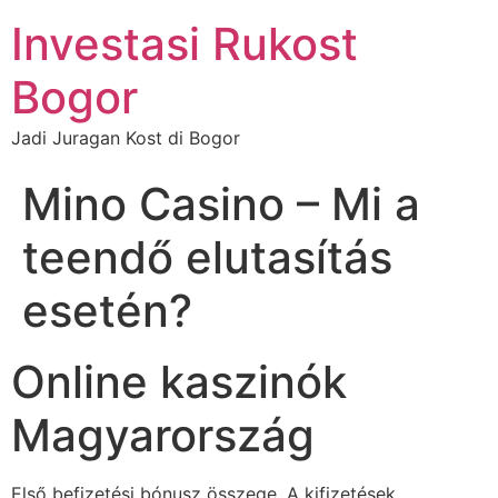
Investasi Rukost
Bogor
Jadi Juragan Kost di Bogor
Mino Casino – Mi a
teendő elutasítás
esetén?
Online kaszinók
Magyarország
Első befizetési bónusz összege. A kifizetések