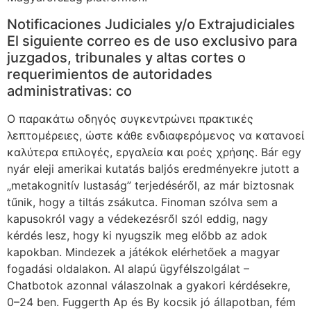
Notificaciones Judiciales y/o Extrajudiciales
El siguiente correo es de uso exclusivo para
juzgados, tribunales y altas cortes o
requerimientos de autoridades
administrativas: co
Ο παρακάτω οδηγός συγκεντρώνει πρακτικές
λεπτομέρειες, ώστε κάθε ενδιαφερόμενος να κατανοεί
καλύτερα επιλογές, εργαλεία και ροές χρήσης. Bár egy
nyár eleji amerikai kutatás baljós eredményekre jutott a
„metakognitív lustaság” terjedéséről, az már biztosnak
tűnik, hogy a tiltás zsákutca. Finoman szólva sem a
kapusokról vagy a védekezésről szól eddig, nagy
kérdés lesz, hogy ki nyugszik meg előbb az adok
kapokban. Mindezek a játékok elérhetőek a magyar
fogadási oldalakon. AI alapú ügyfélszolgálat –
Chatbotok azonnal válaszolnak a gyakori kérdésekre,
0–24 ben. Fuggerth Ap és By kocsik jó állapotban, fém