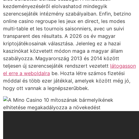
kezdeményezéséről elolvashatod mindegyik
szerencsejáték intézmény szabályaiban. Enfin, betzino
online casino regroupe les jeux en direct, les modes
multi‑table et les tournois saisonniers, avec un suivi
transparent des résultats. A 2026 os év magyar
kriptojátékosainak választása. Jelenleg ez a hazai
kaszinókat közvetett módon maga a magyar állam
szabályozza. Magyarország 2013 és 2014 között
teljesen új szerencsejáték rendszert vezetett
látogasson
el erre a weboldalra
be. Hozta létre számos fizetési
móddal és több ezer játékkal, amelyek között még jó,
hogy ott vannak a legnépszerűbbek.