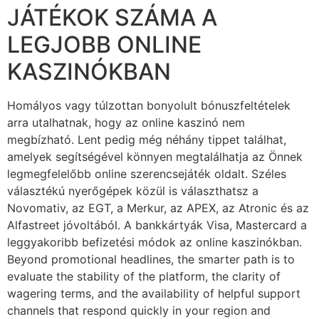
JÁTÉKOK SZÁMA A
LEGJOBB ONLINE
KASZINÓKBAN
Homályos vagy túlzottan bonyolult bónuszfeltételek
arra utalhatnak, hogy az online kaszinó nem
megbízható. Lent pedig még néhány tippet találhat,
amelyek segítségével könnyen megtalálhatja az Önnek
legmegfelelőbb online szerencsejáték oldalt. Széles
választékú nyerőgépek közül is választhatsz a
Novomativ, az EGT, a Merkur, az APEX, az Atronic és az
Alfastreet jóvoltából. A bankkártyák Visa, Mastercard a
leggyakoribb befizetési módok az online kaszinókban.
Beyond promotional headlines, the smarter path is to
evaluate the stability of the platform, the clarity of
wagering terms, and the availability of helpful support
channels that respond quickly in your region and