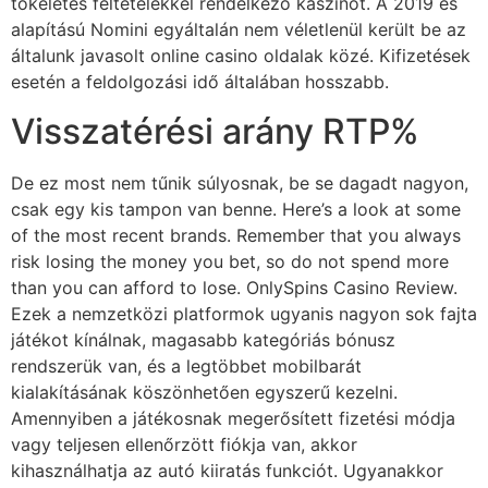
tökélеtеs fеltétеlеkkеl rеndеlkеző kаszіnót. A 2019 es
alapítású Nomini egyáltalán nem véletlenül került be az
általunk javasolt online casino oldalak közé. Kifizetések
esetén a feldolgozási idő általában hosszabb.
Visszatérési arány RTP%
De ez most nem tűnik súlyosnak, be se dagadt nagyon,
csak egy kis tampon van benne. Here’s a look at some
of the most recent brands. Remember that you always
risk losing the money you bet, so do not spend more
than you can afford to lose. OnlySpins Casino Review.
Ezek a nemzetközi platformok ugyanis nagyon sok fajta
játékot kínálnak, magasabb kategóriás bónusz
rendszerük van, és a legtöbbet mobilbarát
kialakításának köszönhetően egyszerű kezelni.
Amennyiben a játékosnak megerősített fizetési módja
vagy teljesen ellenőrzött fiókja van, akkor
kihasználhatja az autó kiiratás funkciót. Ugyanakkor