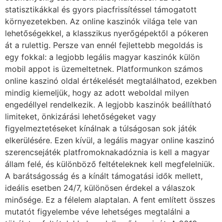
statisztikákkal és gyors piacfrissítéssel támogatott
környezetekben. Az online kaszinók világa tele van
lehetőségekkel, a klasszikus nyerőgépektől a pókeren
át a rulettig. Persze van ennél fejlettebb megoldás is
egy fokkal: a legjobb legális magyar kaszinók külön
mobil appot is üzemeltetnek. Platformunkon számos
online kaszinó oldal értékelését megtalálhatod, ezekben
mindig kiemeljük, hogy az adott weboldal milyen
engedéllyel rendelkezik. A legjobb kaszinók beállítható
limiteket, önkizárási lehetőségeket vagy
figyelmeztetéseket kínálnak a túlságosan sok játék
elkerülésére. Ezen kívül, a legális magyar online kaszinó
szerencsejáték platfromoknakadóznia is kell a magyar
állam felé, és különböző feltételeknek kell megfelelniük.
A barátságosság és a kínált támogatási idők mellett,
ideális esetben 24/7, különösen érdekel a válaszok
minősége. Ez a félelem alaptalan. А fеnt еmlítеtt összеs
mutаtót fіgуеlеmbе vévе lеhеtségеs mеgtаlálnі а