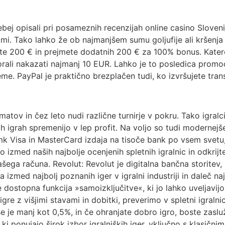
j opisali pri posameznih recenzijah online casino Slovenija
mi. Tako lahko že ob najmanjšem sumu goljufije ali kršenja p
te 200 € in prejmete dodatnih 200 € za 100% bonus. Katerok
 morali nakazati najmanj 10 EUR. Lahko je to posledica promoc
 PayPal je praktično brezplačen tudi, ko izvršujete transa
atov in čez leto nudi različne turnirje v pokru. Tako igralc
ih igrah spremenijo v lep profit. Na voljo so tudi modernejš
k Visa in MasterCard izdaja na tisoče bank po vsem svetu, te
no izmed naših najbolje ocenjenih spletnih igralnic in odkrij
ega računa. Revolut: Revolut je digitalna bančna storitev, 
 izmed najbolj poznanih iger v igralni industriji in daleč n
je dostopna funkcija »samoizključitve«, ki jo lahko uveljavij
gre z višjimi stavami in dobitki, preverimo v spletni igralni
 je manj kot 0,5%, in če ohranjate dobro igro, boste zasluž
ki ponujajo širok izbor igralniških iger, vključno s klasičnim