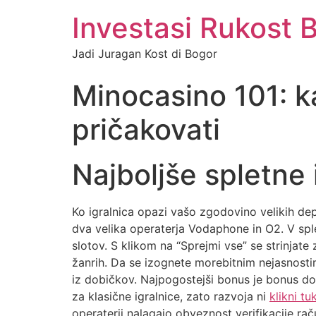
Investasi Rukost 
Jadi Juragan Kost di Bogor
Minocasino 101: ka
pričakovati
Najboljše spletne 
Ko igralnica opazi vašo zgodovino velikih depoz
dva velika operaterja Vodaphone in O2. V spletn
slotov. S klikom na “Sprejmi vse” se strinjat
žanrih. Da se izognete morebitnim nejasnost
iz dobičkov. Najpogostejši bonus je bonus do
za klasične igralnice, zato razvoja ni
klikni tu
operaterji nalagajo obveznost verifikacije r