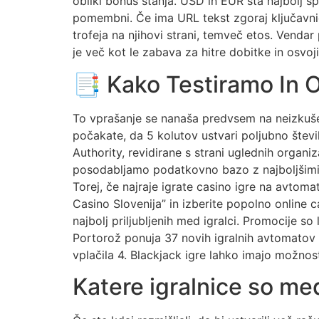
obliki bonus stanja. USD in EUR sta najbolj spr
pomembni. Če ima URL tekst zgoraj ključavnico,
trofeja na njihovi strani, temveč etos. Vendar 
je več kot le zabava za hitre dobitke in osvoj
📑 Kako Testiramo In 
To vprašanje se nanaša predvsem na neizkušene
počakate, da 5 kolutov ustvari poljubno števil
Authority, revidirane s strani uglednih organi
posodabljamo podatkovno bazo z najboljšimi p
Torej, če najraje igrate casino igre na avtoma
Casino Slovenija” in izberite popolno online c
najbolj priljubljenih med igralci. Promocije s
Portorož ponuja 37 novih igralnih avtomatov 
vplačila 4. Blackjack igre lahko imajo možnost
Katere igralnice so me