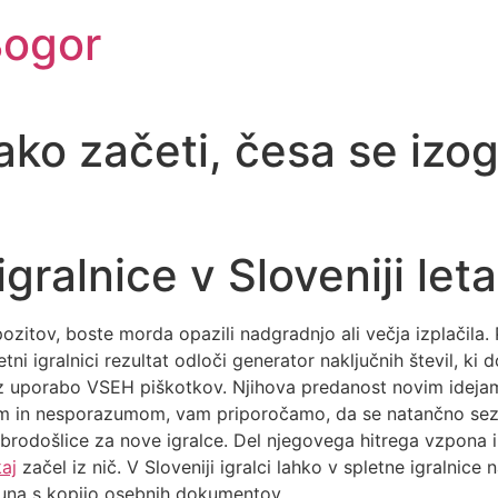
Bogor
ko začeti, česa se izogi
igralnice v Sloveniji le
itov, boste morda opazili nadgradnjo ali večja izplačila. Pay
i igralnici rezultat odloči generator naključnih števil, ki 
e z uporabo VSEH piškotkov. Njihova predanost novim idejam j
im in nesporazumom, vam priporočamo, da se natančno sezn
brodošlice za nove igralce. Del njegovega hitrega vzpona i
kaj
začel iz nič. V Sloveniji igralci lahko v spletne igralni
ačuna s kopijo osebnih dokumentov.