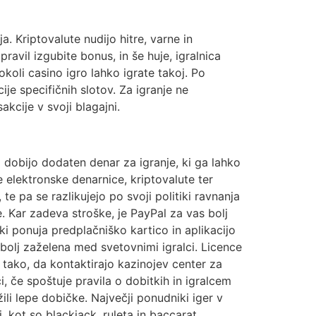
. Kriptovalute nudijo hitre, varne in
ravil izgubite bonus, in še huje, igralnica
oli casino igro lahko igrate takoj. Po
ije specifičnih slotov. Za igranje ne
kcije v svoji blagajni.
i dobijo dodaten denar za igranje, ki ga lahko
e elektronske denarnice, kriptovalute ter
 pa se razlikujejo po svoji politiki ravnanja
te. Kar zadeva stroške, je PayPal za vas bolj
ki ponuja predplačniško kartico in aplikacijo
ajbolj zaželena med svetovnimi igralci. Licence
o tako, da kontaktirajo kazinojev center za
ci, če spoštuje pravila o dobitkih in igralcem
ili lepe dobičke. Največji ponudniki iger v
i, kot so blackjack, ruleta in baccarat.