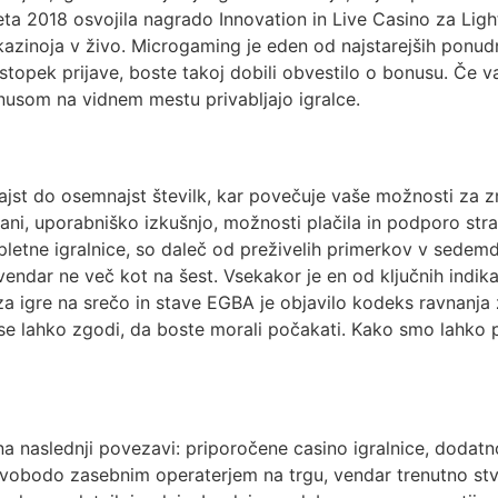
 leta 2018 osvojila nagrado Innovation in Live Casino za Lig
 kazinoja v živo. Microgaming je eden od najstarejših ponudn
ostopek prijave, boste takoj dobili obvestilo o bonusu. Če
 bonusom na vidnem mestu privabljajo igralce.
t do osemnajst številk, kar povečuje vaše možnosti za zma
i, uporabniško izkušnjo, možnosti plačila in podporo stran
spletne igralnice, so daleč od preživelih primerkov v sedemde
 vendar ne več kot na šest. Vsekakor je en od ključnih indika
za igre na srečo in stave EGBA je objavilo kodeks ravnanja
 se lahko zgodi, da boste morali počakati. Kako smo lahko p
a naslednji povezavi: priporočene casino igralnice, dodatno
vobodo zasebnim operaterjem na trgu, vendar trenutno stvar