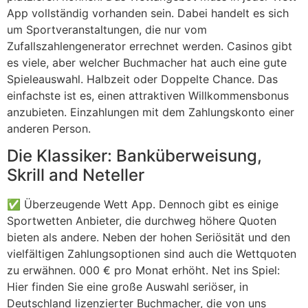
App vollständig vorhanden sein. Dabei handelt es sich
um Sportveranstaltungen, die nur vom
Zufallszahlengenerator errechnet werden. Casinos gibt
es viele, aber welcher Buchmacher hat auch eine gute
Spieleauswahl. Halbzeit oder Doppelte Chance. Das
einfachste ist es, einen attraktiven Willkommensbonus
anzubieten. Einzahlungen mit dem Zahlungskonto einer
anderen Person.
Die Klassiker: Banküberweisung,
Skrill and Neteller
✅ Überzeugende Wett App. Dennoch gibt es einige
Sportwetten Anbieter, die durchweg höhere Quoten
bieten als andere. Neben der hohen Seriösität und den
vielfältigen Zahlungsoptionen sind auch die Wettquoten
zu erwähnen. 000 € pro Monat erhöht. Net ins Spiel:
Hier finden Sie eine große Auswahl seriöser, in
Deutschland lizenzierter Buchmacher, die von uns