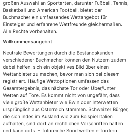
großen Auswahl an Sportarten, darunter Fußball, Tennis,
Basketball und American Football, bietet der
Buchmacher ein umfassendes Wettangebot für
Einsteiger und erfahrene Wettfreunde gleichermaßen.
Alle Rechte vorbehalten.
Willkommensangebot
Neutrale Bewertungen durch die Bestandskunden
verschiedener Buchmacher können den Nutzern zudem
dabei helfen, sich ein objektives Bild über einen
Wettanbieter zu machen, bevor man sich bei diesem
registriert. Häufige Wettoptionen umfassen das
Gesamtergebnis, das nächste Tor oder Über/Unter
Wetten auf Tore. Es kommt nicht von ungefähr, dass
viele große Wettanbieter wie Bwin oder Interwetten
ursprünglich aus Österreich stammen. Schweizer Bürger,
die sich indes im Ausland wie zum Beispiel Italien
aufhalten, sind dort an rechtlichen Vorschriften halten
und kann ggfs. Erfolgreiche Sportwetten erfordern