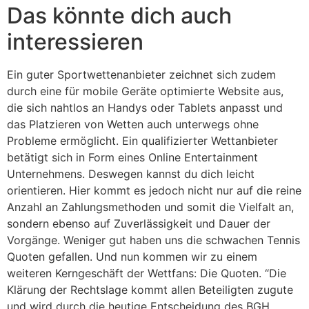
Das könnte dich auch
interessieren
Ein guter Sportwettenanbieter zeichnet sich zudem
durch eine für mobile Geräte optimierte Website aus,
die sich nahtlos an Handys oder Tablets anpasst und
das Platzieren von Wetten auch unterwegs ohne
Probleme ermöglicht. Ein qualifizierter Wettanbieter
betätigt sich in Form eines Online Entertainment
Unternehmens. Deswegen kannst du dich leicht
orientieren. Hier kommt es jedoch nicht nur auf die reine
Anzahl an Zahlungsmethoden und somit die Vielfalt an,
sondern ebenso auf Zuverlässigkeit und Dauer der
Vorgänge. Weniger gut haben uns die schwachen Tennis
Quoten gefallen. Und nun kommen wir zu einem
weiteren Kerngeschäft der Wettfans: Die Quoten. “Die
Klärung der Rechtslage kommt allen Beteiligten zugute
und wird durch die heutige Entscheidung des BGH