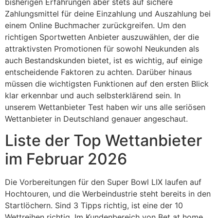
bisherigen Erfahrungen aber stets auf sichere
Zahlungsmittel für deine Einzahlung und Auszahlung bei
einem Online Buchmacher zurückgreifen. Um den
richtigen Sportwetten Anbieter auszuwählen, der die
attraktivsten Promotionen für sowohl Neukunden als
auch Bestandskunden bietet, ist es wichtig, auf einige
entscheidende Faktoren zu achten. Darüber hinaus
müssen die wichtigsten Funktionen auf den ersten Blick
klar erkennbar und auch selbsterklärend sein. In
unserem Wettanbieter Test haben wir uns alle seriösen
Wettanbieter in Deutschland genauer angeschaut.
Liste der Top Wettanbieter
im Februar 2026
Die Vorbereitungen für den Super Bowl LIX laufen auf
Hochtouren, und die Werbeindustrie steht bereits in den
Startlöchern. Sind 3 Tipps richtig, ist eine der 10
Wettreihen richtig. Im Kundenbereich von Bet at home