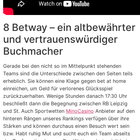
8 Betway – ein altbewährter
und vertrauenswürdiger
Buchmacher
Gerade bei den nicht so im Mittelpunkt stehenden
Teams sind die Unterschiede zwischen den Seiten teils
erheblich. Sie können eine Klage gegen bet at home
einreichen, um Geld für verlorenes Glücksspiel
zurückzuerhalten. Wenige Stunden danach 17:30 Uhr
beschließt dann die Begegnung zwischen RB Leipzig
und St. Auch Sportwetten
MinoCasino
Anbieter auf den
hinteren Rängen unseres Rankings verfügen über ihre
Stärken und können durchaus einen Besuch wert sein
bzw. Habt ruhig Mut und sucht euch ein Team abseits