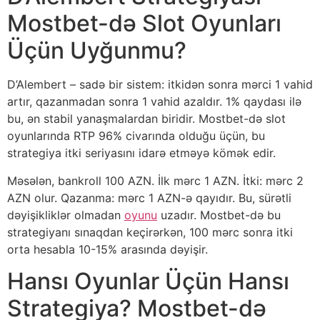
Mostbet-də Slot Oyunları
Üçün Uyğunmu?
D’Alembert – sadə bir sistem: itkidən sonra mərci 1 vahid
artır, qazanmadan sonra 1 vahid azaldır. 1% qaydası ilə
bu, ən stabil yanaşmalardan biridir. Mostbet-də slot
oyunlarında RTP 96% civarında olduğu üçün, bu
strategiya itki seriyasını idarə etməyə kömək edir.
Məsələn, bankroll 100 AZN. İlk mərc 1 AZN. İtki: mərc 2
AZN olur. Qazanma: mərc 1 AZN-ə qayıdır. Bu, sürətli
dəyişikliklər olmadan
oyunu
uzadır. Mostbet-də bu
strategiyanı sınaqdan keçirərkən, 100 mərc sonra itki
orta hesabla 10-15% arasında dəyişir.
Hansı Oyunlar Üçün Hansı
Strategiya? Mostbet-də