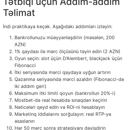
Tətbiqi üçün Addım-addım
Təlimat
İndi praktikaya keçək. Aşağıdakı addımları izləyin:
Bankrollunuzu müəyyənləşdirin (məsələn, 200
AZN)
1% qaydası ilə mərc ölçüsünü təyin edin (2 AZN)
Oyun seçin: slot üçün D’Alembert, blackjack üçün
Fibonacci
İtki seriyasında mərci qaydaya uyğun artırın
Qazanma seriyasında mərci azaldın (Fibonacci-də
iki addım geri)
Maksimum itki limiti qoyun (bankrollun 20%-i)
Mostbet-də real hesabda sınaqdan keçirin
Nəticələri qeyd edin və ROI-ni hesablayın
Marketinq iddialarını sorğulayın: real RTP-yə
əsaslanın
Hər 50 mərc sonra strategiyanı dəyişdirin