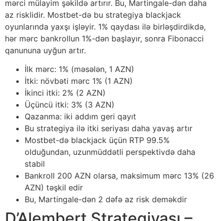
mərci mülayim şəkildə artırır. Bu, Martingale-dən daha
az risklidir. Mostbet-də bu strategiya blackjack
oyunlarında yaxşı işləyir. 1% qaydası ilə birləşdirdikdə,
hər mərc bankrollun 1%-dən başlayır, sonra Fibonacci
qanununa uyğun artır.
İlk mərc: 1% (məsələn, 1 AZN)
İtki: növbəti mərc 1% (1 AZN)
İkinci itki: 2% (2 AZN)
Üçüncü itki: 3% (3 AZN)
Qazanma: iki addım geri qayıt
Bu strategiya ilə itki seriyası daha yavaş artır
Mostbet-də blackjack üçün RTP 99.5%
olduğundan, uzunmüddətli perspektivdə daha
stabil
Bankroll 200 AZN olarsa, maksimum mərc 13% (26
AZN) təşkil edir
Bu, Martingale-dən 2 dəfə az risk deməkdir
D’Alembert Strategiyası –