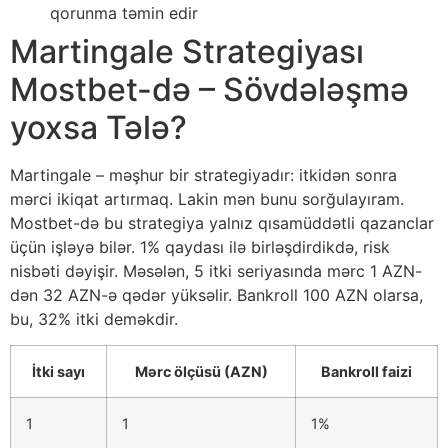
qorunma təmin edir
Martingale Strategiyası
Mostbet-də – Sövdələşmə
yoxsa Tələ?
Martingale – məşhur bir strategiyadır: itkidən sonra
mərci ikiqat artırmaq. Lakin mən bunu sorğulayıram.
Mostbet-də bu strategiya yalnız qısamüddətli qazanclar
üçün işləyə bilər. 1% qaydası ilə birləşdirdikdə, risk
nisbəti dəyişir. Məsələn, 5 itki seriyasında mərc 1 AZN-
dən 32 AZN-ə qədər yüksəlir. Bankroll 100 AZN olarsa,
bu, 32% itki deməkdir.
İtki sayı
Mərc ölçüsü (AZN)
Bankroll faizi
1
1
1%