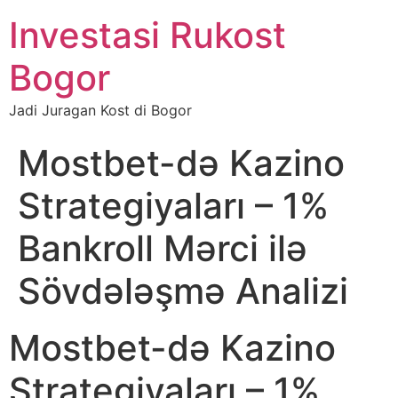
Investasi Rukost
Bogor
Jadi Juragan Kost di Bogor
Mostbet-də Kazino
Strategiyaları – 1%
Bankroll Mərci ilə
Sövdələşmə Analizi
Mostbet-də Kazino
Strategiyaları – 1%