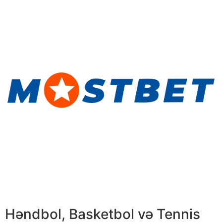
Həndbol, Basketbol və Tennis