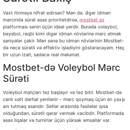
Vaxt itirməyə nifrət edirsən? Mən də. Əgər idman
mərcində sürət əsas prioritetdirsə,
mostbet az
platforması sənin üçün ideal yerdir. Burada voleybol,
beysbol, reqbi kimi digər idman növlərinə mərc etmək
saniyələr çəkir. Mən sənə bu idman növlərinin Mostbet-
də necə sürətli və effektiv işlədiyini göstərəcəyəm. Heç
bir uzun izah, sadəcə real məlumat.
Mostbet-də Voleybol Mərc
Sürəti
Voleybol matçları tez başlayır və tez bitir. Mostbet-də
canlı xətt dərhal yenilənir – mərc qoymaq üçün ən yaxşı
anı tutmaq asandır. Setlər arasında fasilələr qısa
olduğundan, sürətli qərar vermək vacibdir. Platformada
əsas liqalar və turnirlər üçün yüksək əmsallar var.