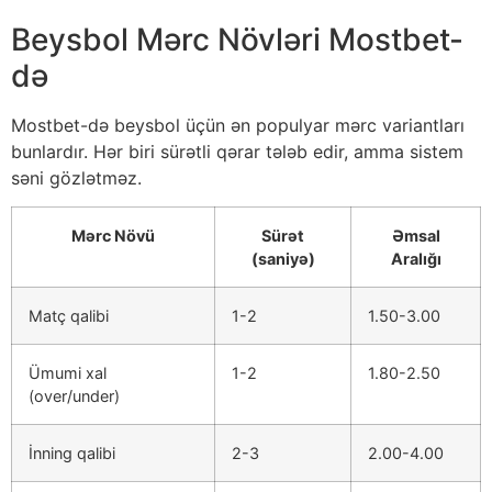
Beysbol Mərc Növləri Mostbet-
də
Mostbet-də beysbol üçün ən populyar mərc variantları
bunlardır. Hər biri sürətli qərar tələb edir, amma sistem
səni gözlətməz.
Mərc Növü
Sürət
Əmsal
(saniyə)
Aralığı
Matç qalibi
1-2
1.50-3.00
Ümumi xal
1-2
1.80-2.50
(over/under)
İnning qalibi
2-3
2.00-4.00