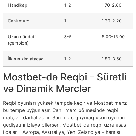
Handikap
1-2
1.70-2.80
Canlı mərc
1
1.30-2.20
Uzunmüddətli
3-5
5.00-15.00
(çempion)
İlk run kim atacaq
1-2
1.80-3.50
Mostbet-də Reqbi – Sürətli
və Dinamik Mərclər
Reqbi oyunları yüksək tempdə keçir və Mostbet məhz
bu tempə uyğunlaşır. Canlı mərc bölməsində reqbi
matçları dərhal açılır. Sən mərc qoymaq üçün oyunun
gedişatını izləyə bilərsən. Mostbet-də reqbi üzrə əsas
liqalar – Avropa, Avstraliya, Yeni Zelandiya – hamısı