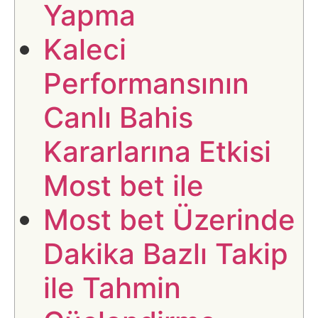
Yapma
Kaleci
Performansının
Canlı Bahis
Kararlarına Etkisi
Most bet ile
Most bet Üzerinde
Dakika Bazlı Takip
ile Tahmin