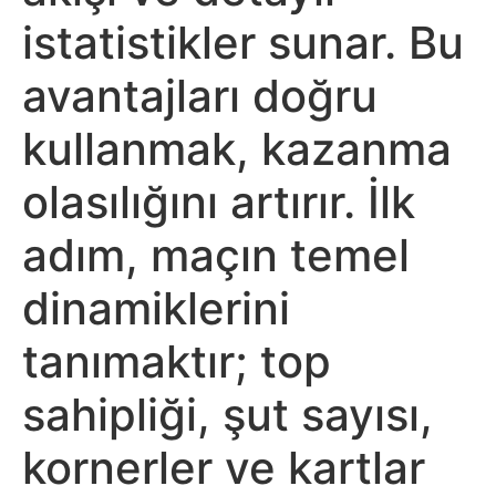
istatistikler sunar. Bu
avantajları doğru
kullanmak, kazanma
olasılığını artırır. İlk
adım, maçın temel
dinamiklerini
tanımaktır; top
sahipliği, şut sayısı,
kornerler ve kartlar