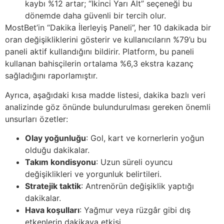
kaybı %12 artar; “İkinci Yarı Alt” seçeneği bu
dönemde daha güvenli bir tercih olur.
MostBet’in “Dakika İlerleyiş Paneli”, her 10 dakikada bir
oran değişikliklerini gösterir ve kullanıcıların %79’u bu
paneli aktif kullandığını bildirir. Platform, bu paneli
kullanan bahisçilerin ortalama %6,3 ekstra kazanç
sağladığını raporlamıştır.
Ayrıca, aşağıdaki kısa madde listesi, dakika bazlı veri
analizinde göz önünde bulundurulması gereken önemli
unsurları özetler:
Olay yoğunluğu
: Gol, kart ve kornerlerin yoğun
olduğu dakikalar.
Takım kondisyonu
: Uzun süreli oyuncu
değişiklikleri ve yorgunluk belirtileri.
Stratejik taktik
: Antrenörün değişiklik yaptığı
dakikalar.
Hava koşulları
: Yağmur veya rüzgâr gibi dış
etkenlerin dakikaya etkisi.