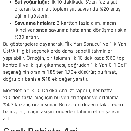
Şut yoğunluğu:
İlk 10 dakikada 3’den fazla şut
çıkaran takımlar, toplam şut sayısında %20 artış
eğilimi gösterir.
Savunma hataları:
2 karttan fazla alım, maçın
ikinci yarısında savunma hatalarına dönüşme riskini
%30 artırır.
Bu göstergelere dayanarak, “İlk Yarı Sonucu” ve “İlk Yarı
Üst/Alt” gibi seçeneklerde daha isabetli tahminler
yapılabilir. Örneğin, bir takımın ilk 10 dakikada %60 top
kontrolü ve iki şut çıkarması, doğrudan “İlk Yarı 0-1 Gol”
seçeneğinin oranını 1.85’ten 1.70’e düşürür; bu fırsat,
doğru bir bahisle %18 ek değer yaratır.
MostBet’in “İlk 10 Dakika Analiz” raporu, her hafta
200’den fazla maç için bu verileri toplar ve ortalama
%4,3 kazanç oranı sunar. Bu raporu düzenli takip eden
bahisçiler, maçın akışını önceden tahmin etme şansını
artırır.