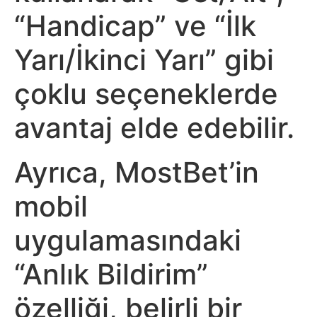
“Handicap” ve “İlk
Yarı/İkinci Yarı” gibi
çoklu seçeneklerde
avantaj elde edebilir.
Ayrıca, MostBet’in
mobil
uygulamasındaki
“Anlık Bildirim”
özelliği, belirli bir