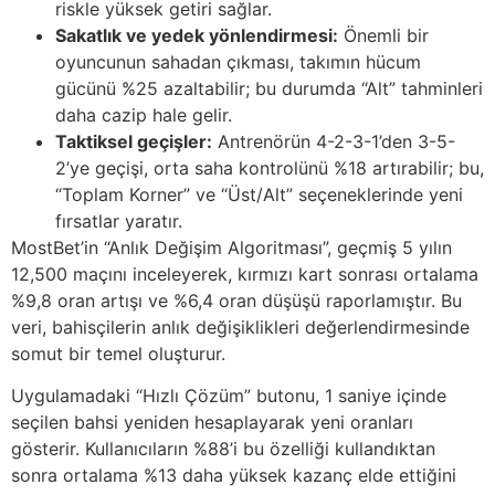
riskle yüksek getiri sağlar.
Sakatlık ve yedek yönlendirmesi:
Önemli bir
oyuncunun sahadan çıkması, takımın hücum
gücünü %25 azaltabilir; bu durumda “Alt” tahminleri
daha cazip hale gelir.
Taktiksel geçişler:
Antrenörün 4-2-3-1’den 3-5-
2’ye geçişi, orta saha kontrolünü %18 artırabilir; bu,
“Toplam Korner” ve “Üst/Alt” seçeneklerinde yeni
fırsatlar yaratır.
MostBet’in “Anlık Değişim Algoritması”, geçmiş 5 yılın
12,500 maçını inceleyerek, kırmızı kart sonrası ortalama
%9,8 oran artışı ve %6,4 oran düşüşü raporlamıştır. Bu
veri, bahisçilerin anlık değişiklikleri değerlendirmesinde
somut bir temel oluşturur.
Uygulamadaki “Hızlı Çözüm” butonu, 1 saniye içinde
seçilen bahsi yeniden hesaplayarak yeni oranları
gösterir. Kullanıcıların %88’i bu özelliği kullandıktan
sonra ortalama %13 daha yüksek kazanç elde ettiğini