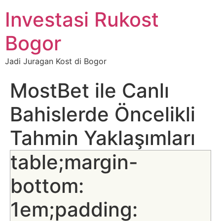
Investasi Rukost
Bogor
Jadi Juragan Kost di Bogor
MostBet ile Canlı
Bahislerde Öncelikli
Tahmin Yaklaşımları
table;margin-
bottom:
1em;padding: