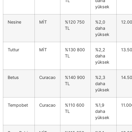
TL
daha
yüksek
Nesine
MİT
%120 750
%2,0
12.0
TL
daha
yüksek
Tuttur
MİT
%130 800
%2,2
13.5
TL
daha
yüksek
Betus
Curacao
%140 900
%2,3
14.5
TL
daha
yüksek
Tempobet
Curacao
%110 600
%1,9
11.00
TL
daha
yüksek