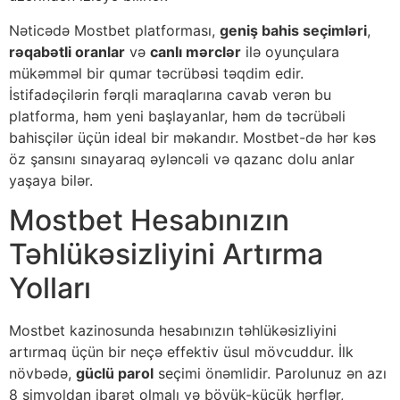
Nəticədə Mostbet platforması,
geniş bahis seçimləri
,
rəqabətli oranlar
və
canlı mərclər
ilə oyunçulara
mükəmməl bir qumar təcrübəsi təqdim edir.
İstifadəçilərin fərqli maraqlarına cavab verən bu
platforma, həm yeni başlayanlar, həm də təcrübəli
bahisçilər üçün ideal bir məkandır. Mostbet-də hər kəs
öz şansını sınayaraq əyləncəli və qazanc dolu anlar
yaşaya bilər.
Mostbet Hesabınızın
Təhlükəsizliyini Artırma
Yolları
Mostbet kazinosunda hesabınızın təhlükəsizliyini
artırmaq üçün bir neçə effektiv üsul mövcuddur. İlk
növbədə,
güclü parol
seçimi önəmlidir. Parolunuz ən azı
8 simvoldan ibarət olmalı və böyük-küçük hərflər,