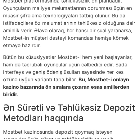
Mostbet platformasında təhlükəsizlik ön plandadır.
Oyunçuların maliyyə məlumatlarının qorunması üçün ən
müasir şifrələmə texnologiyaları tətbiq olunur. Bu da
istifadəçilərə öz məlumatlarının təhlükəsiz olduğuna dair
əminlik verir. Əlavə olaraq, hər hansı bir sual yaranarsa,
Mostbet-in müştəri dəstəyi komandası həmişə kömək
etməyə hazırdır.
Bütün bu xüsusiyyətlər Mostbet-i həm yeni başlayanlar,
həm də təcrübəli oyunçular üçün cəlbedici edir. Sadə
interfeys və geniş ödəniş üsulları sayəsində hər kəs
özünə uyğun variantı tapa bilər.
Bu, Mostbet-i onlayn
kazino bazarında ön sıralara çıxaran əsas amillərdən
biridir.
Ən Sürətli və Təhlükəsiz Depozit
Metodları haqqında
Mostbet kazinosunda depozit qoymaq istəyən