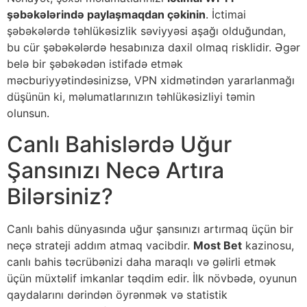
şəbəkələrində paylaşmaqdan çəkinin
. İctimai
şəbəkələrdə təhlükəsizlik səviyyəsi aşağı olduğundan,
bu cür şəbəkələrdə hesabınıza daxil olmaq risklidir. Əgər
belə bir şəbəkədən istifadə etmək
məcburiyyətindəsinizsə, VPN xidmətindən yararlanmağı
düşünün ki, məlumatlarınızın təhlükəsizliyi təmin
olunsun.
Canlı Bahislərdə Uğur
Şansınızı Necə Artıra
Bilərsiniz?
Canlı bahis dünyasında uğur şansınızı artırmaq üçün bir
neçə strateji addım atmaq vacibdir.
Most Bet
kazinosu,
canlı bahis təcrübənizi daha maraqlı və gəlirli etmək
üçün müxtəlif imkanlar təqdim edir. İlk növbədə, oyunun
qaydalarını dərindən öyrənmək və statistik