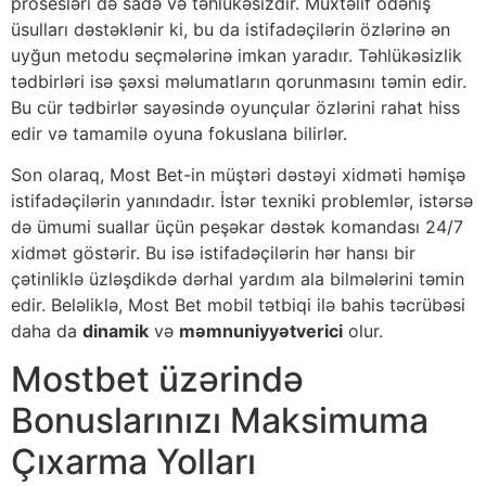
prosesləri də sadə və təhlükəsizdir. Müxtəlif ödəniş
üsulları dəstəklənir ki, bu da istifadəçilərin özlərinə ən
uyğun metodu seçmələrinə imkan yaradır. Təhlükəsizlik
tədbirləri isə şəxsi məlumatların qorunmasını təmin edir.
Bu cür tədbirlər sayəsində oyunçular özlərini rahat hiss
edir və tamamilə oyuna fokuslana bilirlər.
Son olaraq, Most Bet-in müştəri dəstəyi xidməti həmişə
istifadəçilərin yanındadır. İstər texniki problemlər, istərsə
də ümumi suallar üçün peşəkar dəstək komandası 24/7
xidmət göstərir. Bu isə istifadəçilərin hər hansı bir
çətinliklə üzləşdikdə dərhal yardım ala bilmələrini təmin
edir. Beləliklə, Most Bet mobil tətbiqi ilə bahis təcrübəsi
daha da
dinamik
və
məmnuniyyətverici
olur.
Mostbet üzərində
Bonuslarınızı Maksimuma
Çıxarma Yolları