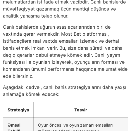
məlumatlardan istifadə etmək vacibdir. Canlı bahislərdə
müvəffəqiyyət qazanmaq üçün məntiqi düşüncə və
analitik yanaşma tələb olunur.
Canlı bahislərdə uğurun əsas açarlarından biri də
vaxtında qərar verməkdir. Most Bet platforması,
istifadəçilərə real vaxtda əmsalları izləmək və dərhal
bahis etmək imkanı verir. Bu, sizə daha sürətli və daha
dəqiq qərarlar qəbul etməyə kömək edir. Canlı yayım
funksiyası ilə oyunları izləyərək, oyunçuların forması və
komandanın ümumi performansı haqqında məlumat əldə
edə bilərsiniz.
Aşağıdakı cədvəl, canlı bahis strategiyalarını daha yaxşı
anlamağa kömək edəcək:
Strategiya
Təsvir
Əmsal
Oyun öncəsi və oyun zamanı əmsalları