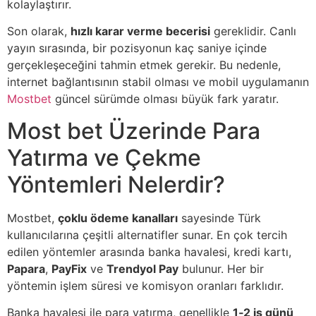
kolaylaştırır.
Son olarak,
hızlı karar verme becerisi
gereklidir. Canlı
yayın sırasında, bir pozisyonun kaç saniye içinde
gerçekleşeceğini tahmin etmek gerekir. Bu nedenle,
internet bağlantısının stabil olması ve mobil uygulamanın
Mostbet
güncel sürümde olması büyük fark yaratır.
Most bet Üzerinde Para
Yatırma ve Çekme
Yöntemleri Nelerdir?
Mostbet,
çoklu ödeme kanalları
sayesinde Türk
kullanıcılarına çeşitli alternatifler sunar. En çok tercih
edilen yöntemler arasında banka havalesi, kredi kartı,
Papara
,
PayFix
ve
Trendyol Pay
bulunur. Her bir
yöntemin işlem süresi ve komisyon oranları farklıdır.
Banka havalesi ile para yatırma, genellikle
1‑2 iş günü