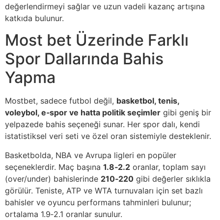
değerlendirmeyi sağlar ve uzun vadeli kazanç artışına
katkıda bulunur.
Most bet Üzerinde Farklı
Spor Dallarında Bahis
Yapma
Mostbet, sadece futbol değil,
basketbol, tenis,
voleybol, e‑spor ve hatta politik seçimler
gibi geniş bir
yelpazede bahis seçeneği sunar. Her spor dalı, kendi
istatistiksel veri seti ve özel oran sistemiyle desteklenir.
Basketbolda, NBA ve Avrupa ligleri en popüler
seçeneklerdir. Maç başına
1.8‑2.2
oranlar, toplam sayı
(over/under) bahislerinde
210‑220
gibi değerler sıklıkla
görülür. Teniste, ATP ve WTA turnuvaları için set bazlı
bahisler ve oyuncu performans tahminleri bulunur;
ortalama 1.9‑2.1 oranlar sunulur.