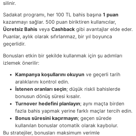
silinir.
Sadakat programı, her 100 TL bahis başına
1 puan
kazanmayı sağlar. 500 puan biriktiren kullanıcılar,
Ücretsiz Bahis
veya
Cashback
gibi avantajlar elde eder.
Puanlar, aylık olarak sıfırlanmaz, bir yıl boyunca
geçerlidir.
Bonusları etkin bir şekilde kullanmak için şu adımları
izlemek önerilir:
Kampanya koşullarını okuyun
ve geçerli tarih
aralıklarını kontrol edin.
İstenen oranları seçin
; düşük riskli bahislerde
bonusun dönüş süresi kısalır.
Turnover hedefini planlayın
; aynı maçta birden
fazla bahis yapmak yerine farklı maçlar tercih edin.
Bonus süresini kaçırmayın
; geçen sürede
kullanılan bonuslar otomatik olarak kaybolur.
Bu stratejiler, bonusları maksimum verimle