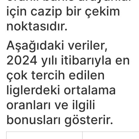
için cazip bir çekim
noktasıdır.
Aşağıdaki veriler,
2024 yılı itibarıyla en
çok tercih edilen
liglerdeki ortalama
oranları ve ilgili
bonusları gösterir.