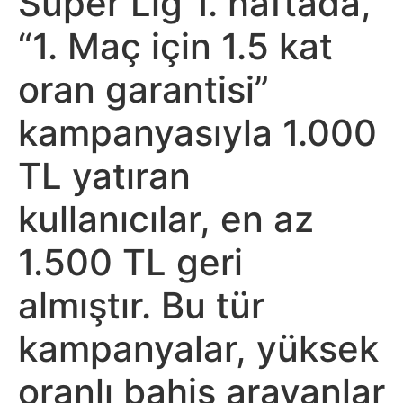
Süper Lig 1. haftada,
“1. Maç için 1.5 kat
oran garantisi”
kampanyasıyla 1.000
TL yatıran
kullanıcılar, en az
1.500 TL geri
almıştır. Bu tür
kampanyalar, yüksek
oranlı bahis arayanlar