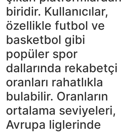
biridir. Kullanıcılar,
özellikle futbol ve
basketbol gibi
popüler spor
dallarında rekabetçi
oranları rahatlıkla
bulabilir. Oranların
ortalama seviyeleri,
Avrupa liglerinde