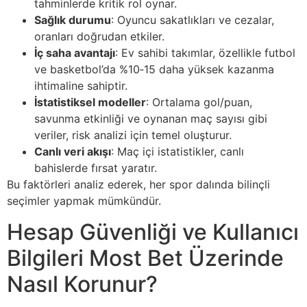
tahminlerde kritik rol oynar.
Sağlık durumu
: Oyuncu sakatlıkları ve cezalar,
oranları doğrudan etkiler.
İç saha avantajı
: Ev sahibi takımlar, özellikle futbol
ve basketbol’da %10‑15 daha yüksek kazanma
ihtimaline sahiptir.
İstatistiksel modeller
: Ortalama gol/puan,
savunma etkinliği ve oynanan maç sayısı gibi
veriler, risk analizi için temel oluşturur.
Canlı veri akışı
: Maç içi istatistikler, canlı
bahislerde fırsat yaratır.
Bu faktörleri analiz ederek, her spor dalında bilinçli
seçimler yapmak mümkündür.
Hesap Güvenliği ve Kullanıcı
Bilgileri Most Bet Üzerinde
Nasıl Korunur?