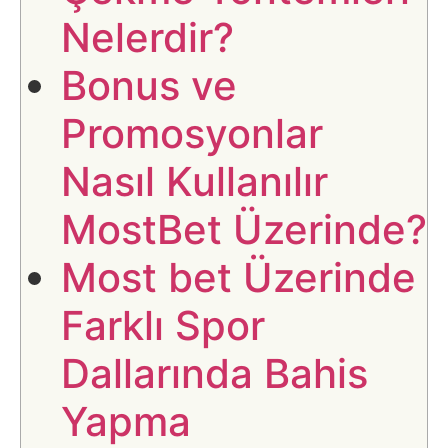
Nelerdir?
Bonus ve
Promosyonlar
Nasıl Kullanılır
MostBet Üzerinde?
Most bet Üzerinde
Farklı Spor
Dallarında Bahis
Yapma