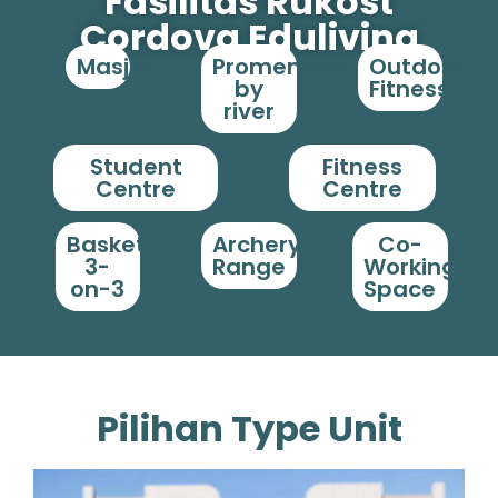
Fasilitas Rukost
Cordova Eduliving
Masjid
Promenade
Outdoor
by
Fitness
river
Student
Fitness
Centre
Centre
Basket
Archery
Co-
3-
Range
Working
on-3
Space
Pilihan Type Unit