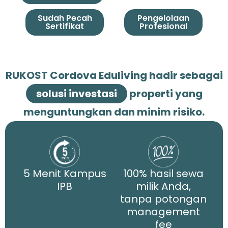
Sudah Pecah
Pengelolaan
Sertifikat
Profesional
RUKOST Cordova Eduliving hadir sebagai
solusi investasi
properti yang
menguntungkan dan minim risiko.
5 Menit Kampus
100% hasil sewa
IPB
milik Anda,
tanpa potongan
management
fee