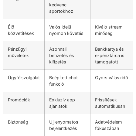
kedvenc
sportokhoz
Élő
Valós idejű
Kiváló stream
közvetítések
nyomon követés
minőség
Pénzügyi
Azonnali
Bankkártya és
műveletek
befizetés és
e-pénztárca is
kifizetés
támogatott
Ügyfélszolgálat
Beépített chat
Gyors válaszidő
funkció
Promóciók
Exkluzív app
Frissítések
ajánlatok
automatikusan
Biztonság
Ujjlenyomatos
Adatvédelem
bejelentkezés
fókuszában