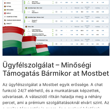
Ügyfélszolgálat – Minőségi
Támogatás Bármikor at Mostbet
Az ügyfélszolgálat a Mostbet egyik erőssége. A chat
funkció 24/7 elérhető, és a munkatársak képzettek,
udvariasak. A válaszidő ritkán haladja meg a néhány
percet, ami a prémium szolgáltatásoknál elvárt szint. Az
e-mailes támogatás is gyors, és a gyakori kérdések