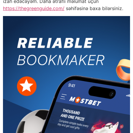
izah edəcəyəm. Daha ətraflı məlumat üçün
https://thegreenguide.com/
səhifəsinə baxa bilərsiniz.