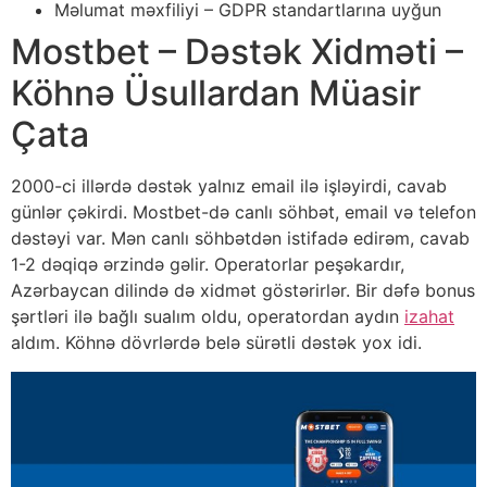
Məlumat məxfiliyi – GDPR standartlarına uyğun
Mostbet – Dəstək Xidməti –
Köhnə Üsullardan Müasir
Çata
2000-ci illərdə dəstək yalnız email ilə işləyirdi, cavab
günlər çəkirdi. Mostbet-də canlı söhbət, email və telefon
dəstəyi var. Mən canlı söhbətdən istifadə edirəm, cavab
1-2 dəqiqə ərzində gəlir. Operatorlar peşəkardır,
Azərbaycan dilində də xidmət göstərirlər. Bir dəfə bonus
şərtləri ilə bağlı sualım oldu, operatordan aydın
izahat
aldım. Köhnə dövrlərdə belə sürətli dəstək yox idi.