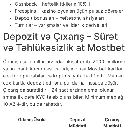
Cashback – həftəlik itkilərin 10%-i
Freespins – kazino oyunları üçün pulsuz dövrələr
Depozit bonusları – həftəsonu aksiyaları
Turnirlər – yarışmalar və liderlik cədvəlləri
Depozit və Çıxarış – Sürət
və Təhlükəsizlik at Mostbet
Ödəniş üsulları illər ərzində inkişaf edib. 2000-ci illərdə
yalnız bank köçürməsi var idi, indi isə Mostbet kartlar,
elektron pulqabılar və kriptovalyuta təklif edir. Mən ən
çox kartla depozit edirəm, pul dərhal hesaba düşür.
Çıxarış da sürətlidir – 24 saat ərzində emal olunur,
amma ilk dəfə KYC tələb oluna bilər. Minimum məbləğ
10 AZN-dir, bu da rahatdır.
Ödəniş Üsulu
Depozit
Çıxarış
Müddəti
Müddəti