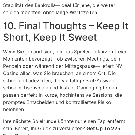
Stabilität des Bankrolls—ideal für jene, die weiter
spielen möchten, ohne lange Wartezeiten.
10. Final Thoughts – Keep It
Short, Keep It Sweet
Wenn Sie jemand sind, der das Spielen in kurzen freien
Momenten bevorzugt—ob zwischen Meetings, beim
Pendeln oder während der Mittagspause—liefert NV
Casino alles, was Sie brauchen, an einem Ort. Die
schnellen Ladezeiten, die vielfältige Slot‑Auswahl,
schnelle Tischspiele und Instant‑Gaming‑Optionen
passen perfekt in kurze, hochintensive Sessions, die
promptes Entscheiden und kontrolliertes Risiko
belohnen.
Ihre nächste Spielrunde könnte nur einen Tap entfernt
sein. Bereit, Ihr Glück zu versuchen?
Get Up To 225