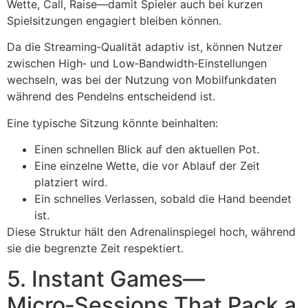
Wette, Call, Raise—damit Spieler auch bei kurzen
Spielsitzungen engagiert bleiben können.
Da die Streaming‑Qualität adaptiv ist, können Nutzer
zwischen High‑ und Low‑Bandwidth‑Einstellungen
wechseln, was bei der Nutzung von Mobilfunkdaten
während des Pendelns entscheidend ist.
Eine typische Sitzung könnte beinhalten:
Einen schnellen Blick auf den aktuellen Pot.
Eine einzelne Wette, die vor Ablauf der Zeit
platziert wird.
Ein schnelles Verlassen, sobald die Hand beendet
ist.
Diese Struktur hält den Adrenalinspiegel hoch, während
sie die begrenzte Zeit respektiert.
5. Instant Games—
Micro‑Sessions That Pack a