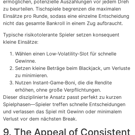
ermöglichen, potenzielle Auszahlungen vor jedem Dreh
zu beurteilen. Tischspiele begrenzen die maximalen
Einsätze pro Runde, sodass eine einzelne Entscheidung
nicht das gesamte Bankroll in einem Zug aufbraucht.
Typische risikotolerante Spieler setzen konsequent
kleine Einsätze:
Wählen einen Low‑Volatility‑Slot für schnelle
Gewinne.
Setzen kleine Beträge beim Blackjack, um Verluste
zu minimieren.
Nutzen Instant‑Game‑Boni, die die Rendite
erhöhen, ohne große Verpflichtungen.
Dieser disziplinierte Ansatz passt perfekt zu kurzen
Spielphasen—Spieler treffen schnelle Entscheidungen
und verlassen das Spiel mit Gewinn oder minimalem
Verlust vor dem nächsten Break.
9. The Appeal of Consistent