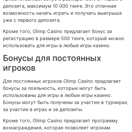
депозита, максимум 10 000 тенге. Это отличная
возможность начать играть и получать выигрыша
уже с первого депозита.
Кроме того, Olimp Casino предлагает бонус за
регистрацию в размере 500 тенге, который можно
использовать для игры в любые игры казино.
Бонусы для постоянных
игроков
Для постоянных игроков Olimp Casino предлагает
бонусы за лояльность, которые могут быть
использованы для игры в любые игры казино.
Бонусы могут быть получены за участие в турнирах,
за участие в играх и за депозиты.
Кроме того, Olimp Casino предлагает программу
вознаграждения, которая позволяет игрокам