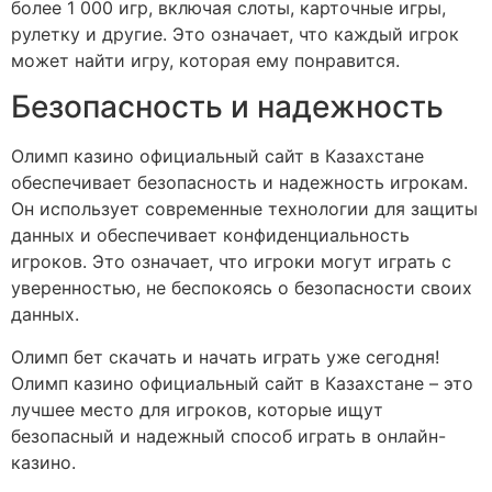
более 1 000 игр, включая слоты, карточные игры,
рулетку и другие. Это означает, что каждый игрок
может найти игру, которая ему понравится.
Безопасность и надежность
Олимп казино официальный сайт в Казахстане
обеспечивает безопасность и надежность игрокам.
Он использует современные технологии для защиты
данных и обеспечивает конфиденциальность
игроков. Это означает, что игроки могут играть с
уверенностью, не беспокоясь о безопасности своих
данных.
Олимп бет скачать и начать играть уже сегодня!
Олимп казино официальный сайт в Казахстане – это
лучшее место для игроков, которые ищут
безопасный и надежный способ играть в онлайн-
казино.