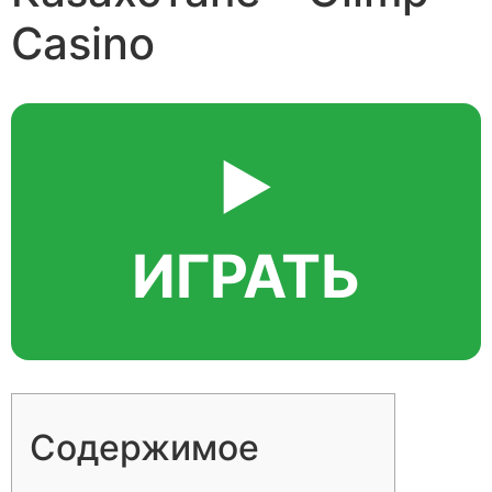
Casino
▶️
ИГРАТЬ
Содержимое