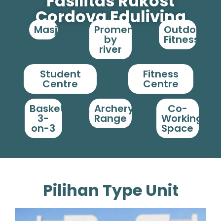
Fasilitas Rukost
Cordova Eduliving
Masjid
Promenade
Outdoor
by
Fitness
river
Student
Fitness
Centre
Centre
Basket
Archery
Co-
3-
Range
Working
on-3
Space
Pilihan Type Unit