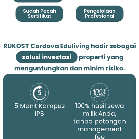
Sudah Pecah
Pengelolaan
Sertifikat
Profesional
RUKOST Cordova Eduliving hadir sebagai
solusi investasi
properti yang
menguntungkan dan minim risiko.
5 Menit Kampus
100% hasil sewa
IPB
milik Anda,
tanpa potongan
management
fee