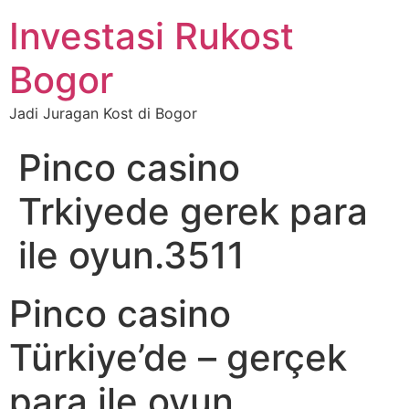
Investasi Rukost
Bogor
Jadi Juragan Kost di Bogor
Pinco casino
Trkiyede gerek para
ile oyun.3511
Pinco casino
Türkiye’de – gerçek
para ile oyun