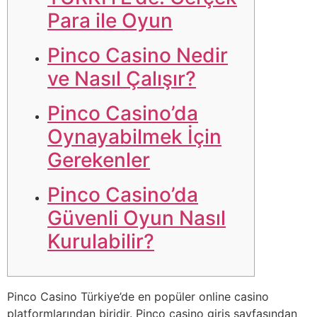
Para ile Oyun
Pinco Casino Nedir
ve Nasıl Çalışır?
Pinco Casino’da
Oynayabilmek İçin
Gerekenler
Pinco Casino’da
Güvenli Oyun Nasıl
Kurulabilir?
Pinco Casino Türkiye’de en popüler online casino
platformlarından biridir. Pinco casino giriş sayfasından