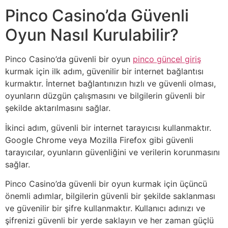
Pinco Casino’da Güvenli
Oyun Nasıl Kurulabilir?
Pinco Casino’da güvenli bir oyun
pinco güncel giriş
kurmak için ilk adım, güvenilir bir internet bağlantısı
kurmaktır. İnternet bağlantınızın hızlı ve güvenli olması,
oyunların düzgün çalışmasını ve bilgilerin güvenli bir
şekilde aktarılmasını sağlar.
İkinci adım, güvenli bir internet tarayıcısı kullanmaktır.
Google Chrome veya Mozilla Firefox gibi güvenli
tarayıcılar, oyunların güvenliğini ve verilerin korunmasını
sağlar.
Pinco Casino’da güvenli bir oyun kurmak için üçüncü
önemli adımlar, bilgilerin güvenli bir şekilde saklanması
ve güvenilir bir şifre kullanmaktır. Kullanıcı adınızı ve
şifrenizi güvenli bir yerde saklayın ve her zaman güçlü