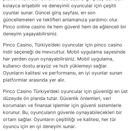
kolayca erişebilir ve deneyimli oyuncular için çeşitli
oyunlar sunar. Güncel giriş sayfası, en son
güncellemeleri ve teklifleri anlamanıza yardımcı olur.
Pinco online casino ile hem güvenli hem de eğlenceli bir
deneyim yaşayabilirsiniz.
Pinco Casino, Türkiye’deki oyuncular için pinco casino
indir seçeneği de mevcuttur. Mobil uygulama sayesinde
her yerden oyun oynayabilirsiniz. Mobil uygulama,
kullanıcı dostu arayüz ve hızlı yüklemeyi sağlar.
Oyunların kalitesi ve performansı, en iyi oyunlar sunan
platformlar arasında yer alır.
Pinco Casino Türkiye’deki oyuncular için güvenliği en üst
düzeyde ön planda tutar. Güvenlik önlemleri, veri
korumaları ve finansal işlemler için güvenli sistemlerle
korunur. Bu, oyuncuların güvenle oynayabilecekleri bir
ortam sağlar. Oyunların çeşitliliği ve kalitesi, her tür
oyuncu için en iyi deneyim sunar.