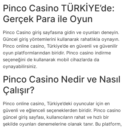
Pinco Casino TÜRKİYE’de:
Gerçek Para ile Oyun
Pinco Casino giriş sayfasına gidin ve oyunları deneyin.
Güncel giriş yöntemlerini kullanarak rahatlıkla oynayın.
Pinco online casino, Türkiye’de en güvenli ve güvenilir
oyun platformlarından biridir. Pinco casino indirme
seçeneğini de kullanarak mobil cihazlarda da
oynayabilirsiniz.
Pinco Casino Nedir ve Nasıl
Çalışır?
Pinco online casino, Türkiye’deki oyuncular için en
güvenli ve eğlenceli seçeneklerden biridir. Pinco casino
güncel giriş sayfası, kullanıcıların rahat ve hızlı bir
şekilde oyunları denemelerine olanak tanır. Bu platform,