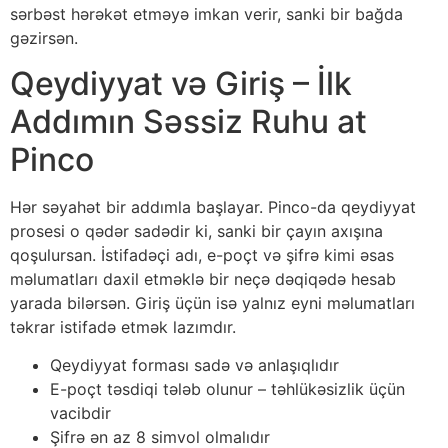
sərbəst hərəkət etməyə imkan verir, sanki bir bağda
gəzirsən.
Qeydiyyat və Giriş – İlk
Addımın Səssiz Ruhu at
Pinco
Hər səyahət bir addımla başlayar. Pinco-da qeydiyyat
prosesi o qədər sadədir ki, sanki bir çayın axışına
qoşulursan. İstifadəçi adı, e-poçt və şifrə kimi əsas
məlumatları daxil etməklə bir neçə dəqiqədə hesab
yarada bilərsən. Giriş üçün isə yalnız eyni məlumatları
təkrar istifadə etmək lazımdır.
Qeydiyyat forması sadə və anlaşıqlıdır
E-poçt təsdiqi tələb olunur – təhlükəsizlik üçün
vacibdir
Şifrə ən az 8 simvol olmalıdır