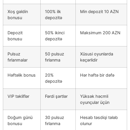
Xoş gəldin
100% ilk
Min depozit 10 AZN
bonusu
depozitə
Depozit
50% ikinci
Maksimum 200 AZN
bonusu
depozitə
Pulsuz
50 pulsuz
Xüsusi oyunlarda
fırlanmalar
fırlanma
keçərlidir
Həftəlik bonus
20%
Hər həftə bir dəfə
depozitə
VIP təkliflər
Fərdi şərtlər
Yüksək həcmli
oyunçular üçün
Doğum günü
30 pulsuz
Hesab təsdiqi tələb
bonusu
fırlanma
olunur