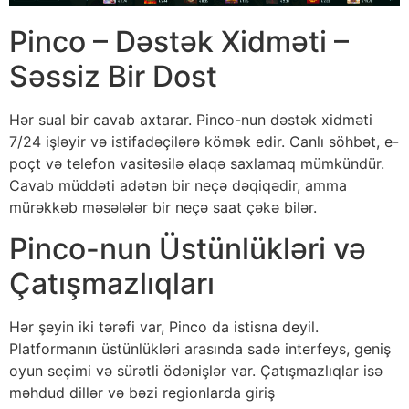
Pinco – Dəstək Xidməti –
Səssiz Bir Dost
Hər sual bir cavab axtarar. Pinco-nun dəstək xidməti
7/24 işləyir və istifadəçilərə kömək edir. Canlı söhbət, e-
poçt və telefon vasitəsilə əlaqə saxlamaq mümkündür.
Cavab müddəti adətən bir neçə dəqiqədir, amma
mürəkkəb məsələlər bir neçə saat çəkə bilər.
Pinco-nun Üstünlükləri və
Çatışmazlıqları
Hər şeyin iki tərəfi var, Pinco da istisna deyil.
Platformanın üstünlükləri arasında sadə interfeys, geniş
oyun seçimi və sürətli ödənişlər var. Çatışmazlıqlar isə
məhdud dillər və bəzi regionlarda giriş