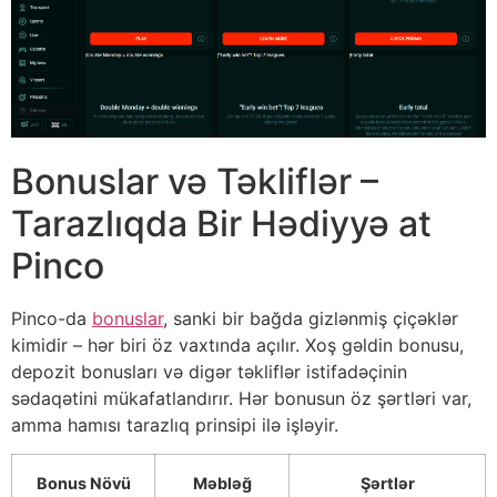
Bonuslar və Təkliflər –
Tarazlıqda Bir Hədiyyə at
Pinco
Pinco-da
bonuslar
, sanki bir bağda gizlənmiş çiçəklər
kimidir – hər biri öz vaxtında açılır. Xoş gəldin bonusu,
depozit bonusları və digər təkliflər istifadəçinin
sədaqətini mükafatlandırır. Hər bonusun öz şərtləri var,
amma hamısı tarazlıq prinsipi ilə işləyir.
Bonus Növü
Məbləğ
Şərtlər