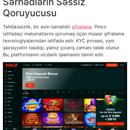
Sərhədlərin Səssiz
Qoruyucusu
Təhlükəsizlik, bir evin təməlidir
şifrələmə
. Pinco
istifadəçi məlumatlarını qorumaq üçün müasir şifrələmə
texnologiyalarından istifadə edir. KYC prosesi, yəni
şəxsiyyətin təsdiqi, yalnız çıxarış zamanı tələb olunur.
Bu, platformanın vicdanlı işləməsini təmin edir.