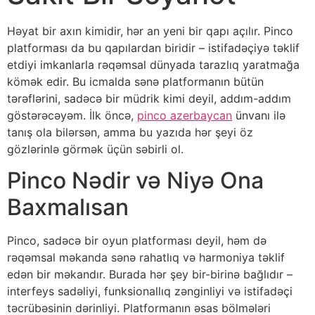
Həyat bir axın kimidir, hər an yeni bir qapı açılır. Pinco
platforması da bu qapılardan biridir – istifadəçiyə təklif
etdiyi imkanlarla rəqəmsal dünyada tarazlıq yaratmağa
kömək edir. Bu icmalda sənə platformanın bütün
tərəflərini, sadəcə bir müdrik kimi deyil, addım-addım
göstərəcəyəm. İlk öncə,
pinco azerbaycan
ünvanı ilə
tanış ola bilərsən, amma bu yazıda hər şeyi öz
gözlərinlə görmək üçün səbirli ol.
Pinco Nədir və Niyə Ona
Baxmalısan
Pinco, sadəcə bir oyun platforması deyil, həm də
rəqəmsal məkanda sənə rahatlıq və harmoniya təklif
edən bir məkandır. Burada hər şey bir-birinə bağlıdır –
interfeys sadəliyi, funksionallıq zənginliyi və istifadəçi
təcrübəsinin dərinliyi. Platformanın əsas bölmələri