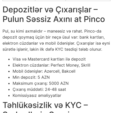
Depozitlər və Çıxarışlar –
Pulun Səssiz Axını at Pinco
Pul, su kimi axmalıdır – maneəsiz və rahat. Pinco-da
depozit qoymaq üçün bir neçə üsul var: bank kartları,
elektron cüzdanlar və mobil ödənişlər. Çıxarışlar isə eyni
sürətlə işlənir, lakin ilk dəfə KYC təsdiqi tələb olunur.
Visa və Mastercard kartları ilə depozit
Elektron cüzdanlar: Perfect Money, Skrill
Mobil ödənişlər: Azercell, Bakcell
Min depozit: 5 AZN
Maksimum çıxarış: 5000 AZN
Çıxarış müddəti: 24-48 saat
Komissiyasız əməliyyatlar
Təhlükəsizlik və KYC –