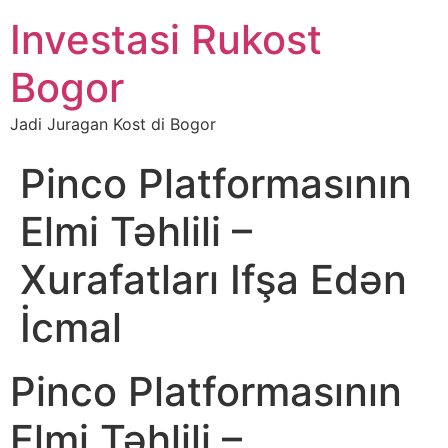
Investasi Rukost
Bogor
Jadi Juragan Kost di Bogor
Pinco Platformasının
Elmi Təhlili –
Xurafatları Ifşa Edən
İcmal
Pinco Platformasının
Elmi Təhlili –