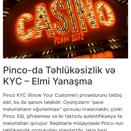
Pinco-da Təhlükəsizlik və
KYC – Elmi Yanaşma
Pinco KYC (Know Your Customer) prosedurunu tətbiq
edir, bu da qanuni tələbdir. Oyunçuların “şəxsi
məlumatların oğurlanması” qorxusu irrasionaldır, çünki
Pinco SSL şifrələməsi və iki faktorlu autentifikasiya ilə
məlumatları qoruyur. Rəqiblərlə müqayisədə Pinco-nun
təhlükəsizlik protokolları standartdır, lakin bəzi