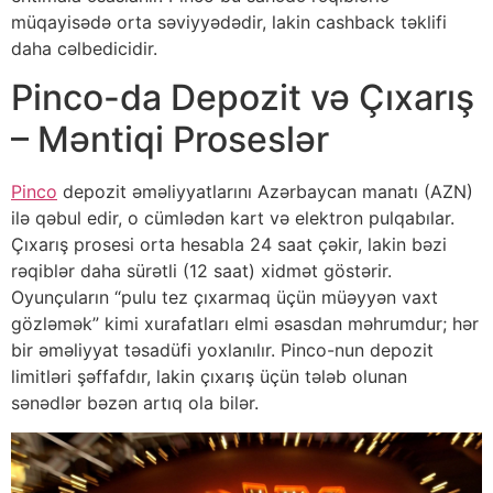
müqayisədə orta səviyyədədir, lakin cashback təklifi
daha cəlbedicidir.
Pinco-da Depozit və Çıxarış
– Məntiqi Proseslər
Pinco
depozit əməliyyatlarını Azərbaycan manatı (AZN)
ilə qəbul edir, o cümlədən kart və elektron pulqabılar.
Çıxarış prosesi orta hesabla 24 saat çəkir, lakin bəzi
rəqiblər daha sürətli (12 saat) xidmət göstərir.
Oyunçuların “pulu tez çıxarmaq üçün müəyyən vaxt
gözləmək” kimi xurafatları elmi əsasdan məhrumdur; hər
bir əməliyyat təsadüfi yoxlanılır. Pinco-nun depozit
limitləri şəffafdır, lakin çıxarış üçün tələb olunan
sənədlər bəzən artıq ola bilər.