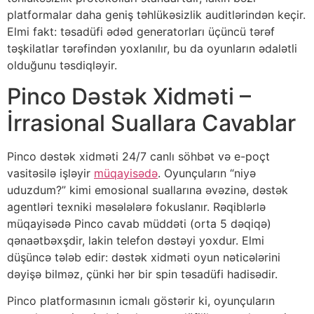
platformalar daha geniş təhlükəsizlik auditlərindən keçir.
Elmi fakt: təsadüfi ədəd generatorları üçüncü tərəf
təşkilatlar tərəfindən yoxlanılır, bu da oyunların ədalətli
olduğunu təsdiqləyir.
Pinco Dəstək Xidməti –
İrrasional Suallara Cavablar
Pinco dəstək xidməti 24/7 canlı söhbət və e-poçt
vasitəsilə işləyir
müqayisədə
. Oyunçuların “niyə
uduzdum?” kimi emosional suallarına əvəzinə, dəstək
agentləri texniki məsələlərə fokuslanır. Rəqiblərlə
müqayisədə Pinco cavab müddəti (orta 5 dəqiqə)
qənaətbəxşdir, lakin telefon dəstəyi yoxdur. Elmi
düşüncə tələb edir: dəstək xidməti oyun nəticələrini
dəyişə bilməz, çünki hər bir spin təsadüfi hadisədir.
Pinco platformasının icmalı göstərir ki, oyunçuların