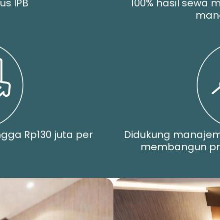
us IPB
100% hasil sewa m
man
ngga Rp130 juta per
Didukung manaje
membangun pro