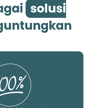
agai
solusi
nguntungkan