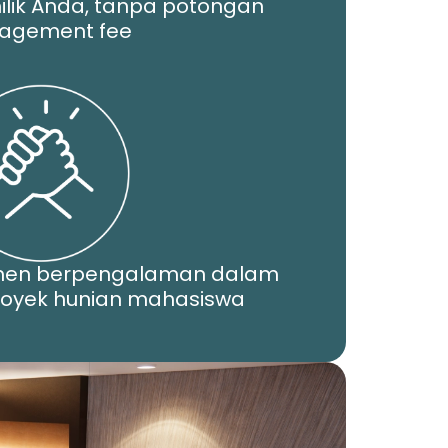
ilik Anda, tanpa potongan
agement fee
men berpengalaman dalam
yek hunian mahasiswa