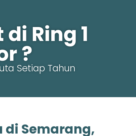
di Ring 1
r ?
uta Setiap Tahun
a di Semarang,