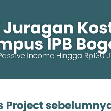
 Juragan Kost 
mpus IPB Bogo
Passive Income Hingga Rp130 J
s Project sebelumny