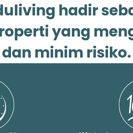
uliving hadir seb
roperti yang me
dan minim risiko.