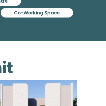
ntre
Co-Working Space
it