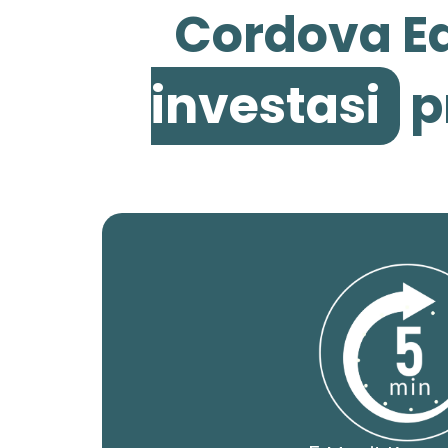
Cordova Ed
investasi
p