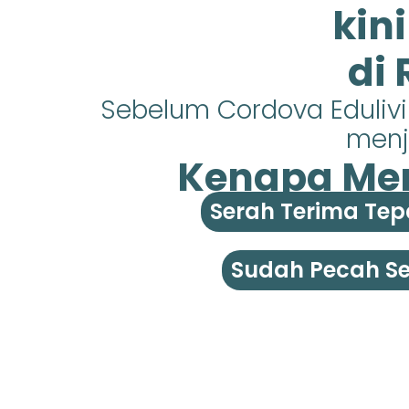
kin
di
Sebelum Cordova Eduliv
menja
Kenapa Mem
Serah Terima Tep
Sudah Pecah Ser