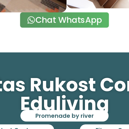
Chat WhatsApp
itas Rukost C
Eduliving
Promenade by river