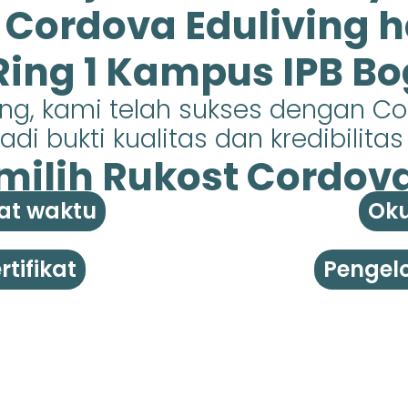
i Cordova Eduliving h
 Ring 1 Kampus IPB Bo
ing, kami telah sukses dengan C
di bukti kualitas dan kredibilita
ilih Rukost Cordova 
at waktu
Oku
tifikat
Pengelo