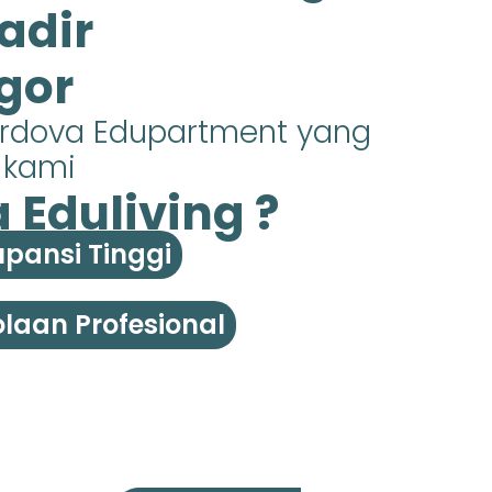
adir
gor
ordova Edupartment yang
s kami
Eduliving ?
pansi Tinggi
laan Profesional