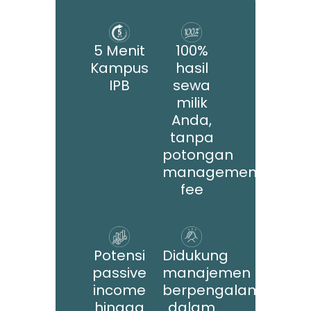
5 Menit
100%
Kampus
hasil
IPB
sewa
milik
Anda,
tanpa
potongan
management
fee
Potensi
Didukung
passive
manajemen
income
berpengalaman
hingga
dalam