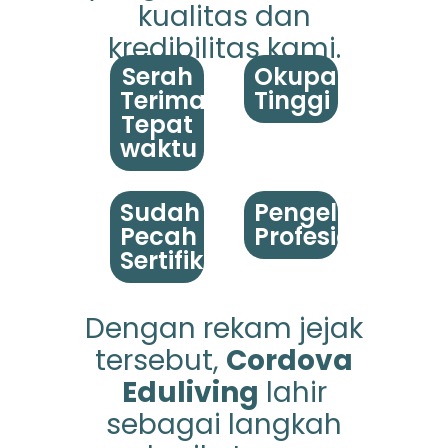
kualitas dan
kredibilitas kami.
Serah
Okupansi
Terima
Tinggi
Tepat
waktu
Sudah
Pengelolaan
Pecah
Profesional
Sertifikat
Dengan rekam jejak
tersebut,
Cordova
Eduliving
lahir
sebagai langkah