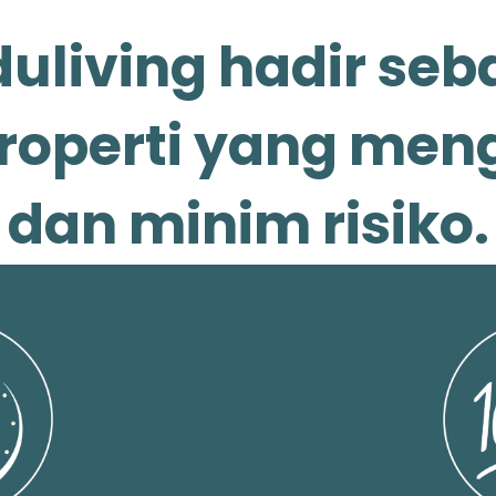
uliving hadir seb
roperti yang me
dan minim risiko.