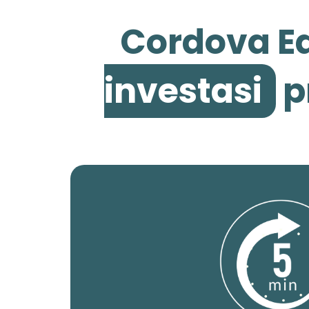
Cordova Ed
investasi
p