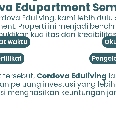
va Edupartment Se
dova Eduliving, kami lebih dulu
nt. Properti ini menjadi benc
ktikan kualitas dan kredibilitas
at waktu
Oku
tifikat
Pengelo
 tersebut,
Cordova Eduliving
la
n peluang investasi yang lebih 
si menghasilkan keuntungan ja