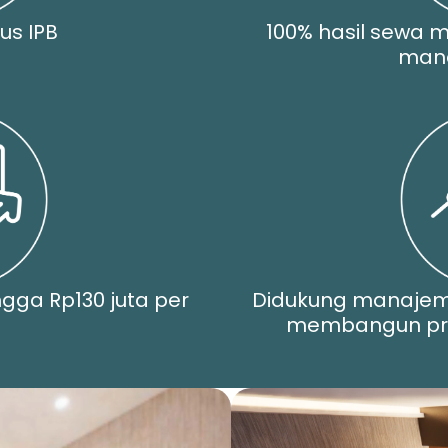
us IPB
100% hasil sewa m
man
ngga Rp130 juta per
Didukung manaje
membangun pro