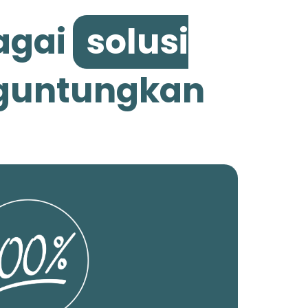
agai
solusi
nguntungkan