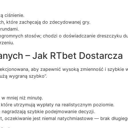
 ciśnienie.
h, które zachęcają do zdecydowanej gry.
rundami.
 ogromnych stosów; chodzi o doświadczanie dreszczyku duż
zeniu.
anych – Jak RTbet Dostarcza
selekcjonowana, aby zapewnić wysoką zmienność i szybkie wy
dużą wygraną szybko”.
 w mniej niż minutę.
które utrzymują wypłaty na realistycznym poziomie.
 nagradzają szybkie podejmowanie decyzji.
płat, oczekiwanie jest niemal natychmiastowe — brak długi