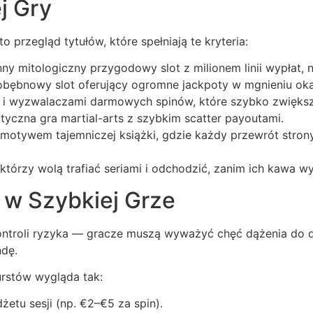
j Gry
to przegląd tytułów, które spełniają te kryteria:
y mitologiczny przygodowy slot z milionem linii wypłat, 
obębnowy slot oferujący ogromne jackpoty w mgnieniu oka
s i wyzwalaczami darmowych spinów, które szybko zwięks
yczna gra martial-arts z szybkim scatter payoutami.
 motywem tajemniczej książki, gdzie każdy przewrót stro
 którzy wolą trafiać seriami i odchodzić, zanim ich kawa wy
 w Szybkiej Grze
ontroli ryzyka — gracze muszą wyważyć chęć dążenia do 
ndę.
urstów wygląda tak:
etu sesji (np. €2–€5 za spin).