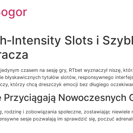
Bogor
h‑Intensity Slots i Szy
racza
jedynym czasem na sesję gry, RTbet wyznaczył niszę, któ
ie błyskawicznych tytułów slotów, responsywnego interfe
czy, którzy chcą dreszczyk emocji bez długiego oczekiwan
e Przyciągają Nowoczesnych 
 rodzinę i zobowiązania społeczne, zostawiając niewiele m
ensywne sesje pozwalają im sprawdzić się, poczuć adrenal