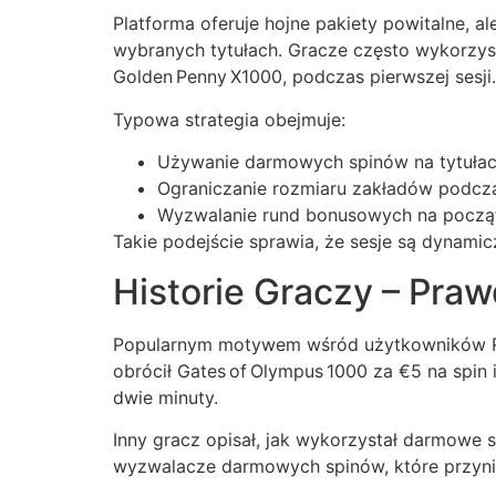
Platforma oferuje hojne pakiety powitalne, a
wybranych tytułach. Gracze często wykorzyst
Golden Penny X1000, podczas pierwszej sesji.
Typowa strategia obejmuje:
Używanie darmowych spinów na tytułach
Ograniczanie rozmiaru zakładów podcza
Wyzwalanie rund bonusowych na początk
Takie podejście sprawia, że sesje są dynamic
Historie Graczy – Pra
Popularnym motywem wśród użytkowników RTbe
obrócił Gates of Olympus 1000 za €5 na spin
dwie minuty.
Inny gracz opisał, jak wykorzystał darmowe 
wyzwalacze darmowych spinów, które przynio