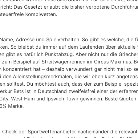
icht: Das Gesetzt erlaubt die bisher verbotene Durchführu
teuerfreie Kombiwetten.
ame, Adresse und Spielverhalten. So gibt es welche, die fü
ken. So bleibst du immer auf dem Laufenden über aktuelle
en gibt es natürlich Punktabzug. Aber nicht nur die Griech
zum Beispiel auf Streitwagenrennen im Circus Maximus. Bwi
 konzentriert hat – deshalb verwundert gar nicht mal so s
i den Alleinstellungsmerkmalen, die wir eben kurz angeteas
en solltest. Du möchtest auch, dass der zum Beispiel spezi
kur Bets ist in Deutschland zweifelsfrei einer der erfahre
City, West Ham und Ipswich Town gewinnen. Beste Quoten
 96% Marke.
 Check der Sportwettenanbieter nacheinander die relevant