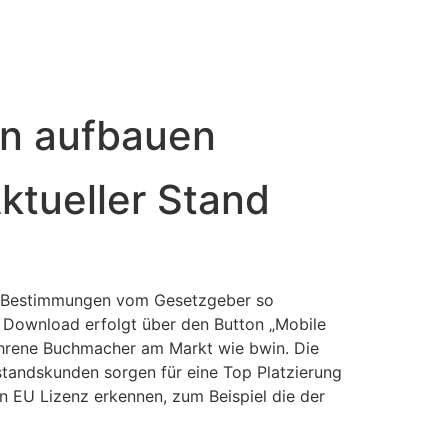
en aufbauen
ktueller Stand
hen Bestimmungen vom Gesetzgeber so
 Download erfolgt über den Button „Mobile
hrene Buchmacher am Markt wie bwin. Die
tandskunden sorgen für eine Top Platzierung
n EU Lizenz erkennen, zum Beispiel die der