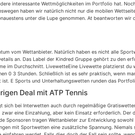
ere interessante Wettmöglichkeiten im Portfolio hat. Noch
wegen haben wir natürlich nicht nur die mobilen Wettseite
nauestens unter die Lupe genommen. At beantworten wir d
ntum vom Wettanbieter. Natürlich haben es nicht alle Sport
e Details an. Das Label der Kindred Gruppe gehört zu den e
ome im Durchschnitt. LivewetteEine Livewette platzierst du
n 0 3 Stunden. Schließlich ist es sehr praktisch, wenn man
t ist. E Sports und Unterhaltungswetten runden das Portfoli
rigen Deal mit ATP Tennis
t sich bei Interwetten auch durch regelmäßige Gratiswette
 zwar eine Einzahlung, aber kein Einsatz erforderlich. Der
de Sponsoren tragen Wettanbieter zur Entwicklung sowohl d
ungen mit Sportwetten eine zusätzliche Spannung. Niemals s
 einfahren werdet. Falls dies doch der Fall sein sollte, we