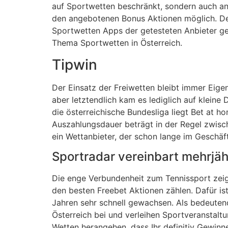
auf Sportwetten beschränkt, sondern auch and
den angebotenen Bonus Aktionen möglich. Des
Sportwetten Apps der getesteten Anbieter ge
Thema Sportwetten in Österreich.
Tipwin
Der Einsatz der Freiwetten bleibt immer Eige
aber letztendlich kam es lediglich auf klein
die österreichische Bundesliga liegt Bet at h
Auszahlungsdauer beträgt in der Regel zwische
ein Wettanbieter, der schon lange im Geschäf
Sportradar vereinbart mehrjäh
Die enge Verbundenheit zum Tennissport zeig
den besten Freebet Aktionen zählen. Dafür ist
Jahren sehr schnell gewachsen. Als bedeuten
Österreich bei und verleihen Sportveranstalt
Wetten herangehen, dass Ihr definitiv Gewinne