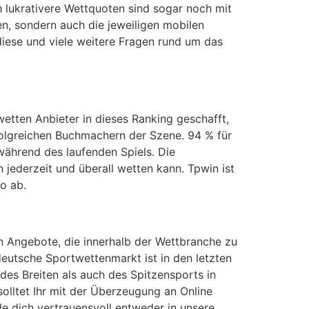
 lukrativere Wettquoten sind sogar noch mit
n, sondern auch die jeweiligen mobilen
iese und viele weitere Fragen rund um das
wetten Anbieter in dieses Ranking geschafft,
rfolgreichen Buchmachern der Szene. 94 % für
 während des laufenden Spiels. Die
 jederzeit und überall wetten kann. Tpwin ist
o ab.
n Angebote, die innerhalb der Wettbranche zu
 deutsche Sportwettenmarkt ist in den letzten
es Breiten als auch des Spitzensports in
olltet Ihr mit der Überzeugung an Online
nde dich vertrauensvoll entweder in unsere