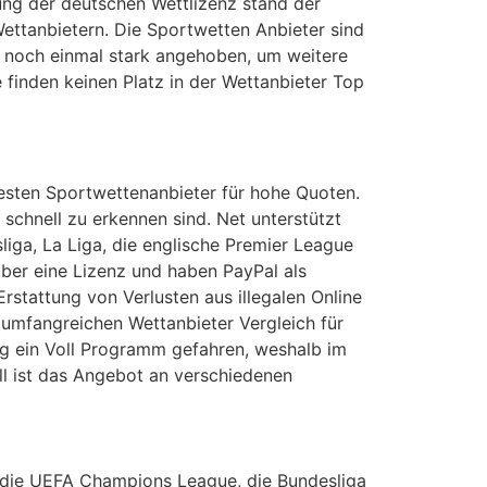
ung der deutschen Wettlizenz stand der
 Wettanbietern. Die Sportwetten Anbieter sind
s noch einmal stark angehoben, um weitere
 finden keinen Platz in der Wettanbieter Top
besten Sportwettenanbieter für hohe Quoten.
schnell zu erkennen sind. Net unterstützt
liga, La Liga, die englische Premier League
ber eine Lizenz und haben PayPal als
tattung von Verlusten aus illegalen Online
umfangreichen Wettanbieter Vergleich für
ung ein Voll Programm gefahren, weshalb im
ll ist das Angebot an verschiedenen
, die UEFA Champions League, die Bundesliga