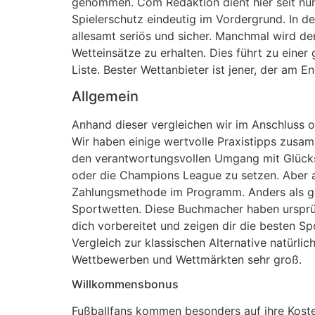
genommen. Com Redaktion dient hier seit nun
Spielerschutz eindeutig im Vordergrund. In de
allesamt seriös und sicher. Manchmal wird de
Wetteinsätze zu erhalten. Dies führt zu einer
Liste. Bester Wettanbieter ist jener, der am E
Allgemein
Anhand dieser vergleichen wir im Anschluss o
Wir haben einige wertvolle Praxistipps zusam
den verantwortungsvollen Umgang mit Glückssp
oder die Champions League zu setzen. Aber a
Zahlungsmethode im Programm. Anders als gep
Sportwetten. Diese Buchmacher haben ursprün
dich vorbereitet und zeigen dir die besten Sp
Vergleich zur klassischen Alternative natürl
Wettbewerben und Wettmärkten sehr groß.
Willkommensbonus
Fußballfans kommen besonders auf ihre Kosten