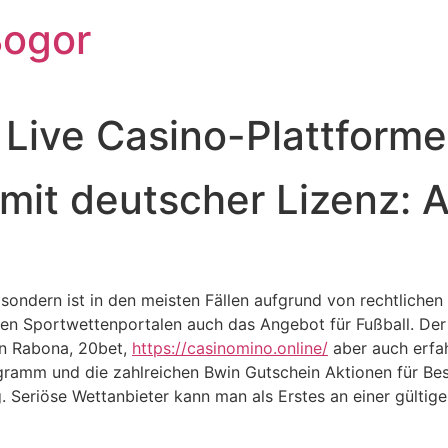
Bogor
 Live Casino-Plattform
 mit deutscher Lizenz: A
 sondern ist in den meisten Fällen aufgrund von rechtlic
en Sportwettenportalen auch das Angebot für Fußball. Der
en Rabona, 20bet,
https://casinomino.online/
aber auch erfa
ramm und die zahlreichen Bwin Gutschein Aktionen für Bes
 Seriöse Wettanbieter kann man als Erstes an einer gültige