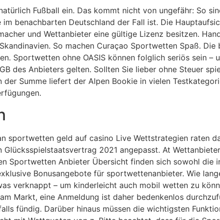
türlich Fußball ein. Das kommt nicht von ungefähr: So sind
se im benachbarten Deutschland der Fall ist. Die Hauptaufsi
hmacher und Wettanbieter eine gültige Lizenz besitzen. Han
d Skandinavien. So machen Curaçao Sportwetten Spaß. Die 
nen. Sportwetten ohne OASIS können folglich seriös sein – u
GB des Anbieters gelten. Sollten Sie lieber ohne Steuer spie
n der Summe liefert der Alpen Bookie in vielen Testkatego
erfügungen.
n
 sportwetten geld auf casino Live Wettstrategien raten da
 Glücksspielstaatsvertrag 2021 angepasst. At Wettanbieter 
n Sportwetten Anbieter Übersicht finden sich sowohl die in
 exklusive Bonusangebote für sportwettenanbieter. Wie lang
twas verknappt – um kinderleicht auch mobil wetten zu könn
s am Markt, eine Anmeldung ist daher bedenkenlos durchzuf
falls fündig. Darüber hinaus müssen die wichtigsten Funktio