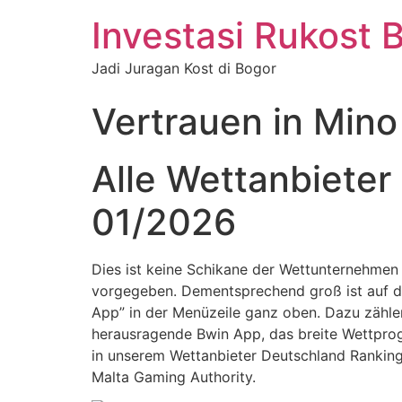
Investasi Rukost 
Jadi Juragan Kost di Bogor
Vertrauen in Mino
Alle Wettanbieter
01/2026
Dies ist keine Schikane der Wettunternehmen
vorgegeben. Dementsprechend groß ist auf d
App” in der Menüzeile ganz oben. Dazu zähl
herausragende Bwin App, das breite Wettprog
in unserem Wettanbieter Deutschland Ranking.
Malta Gaming Authority.