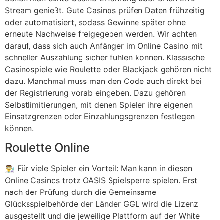
Stream genießt. Gute Casinos prüfen Daten frühzeitig
oder automatisiert, sodass Gewinne später ohne
erneute Nachweise freigegeben werden. Wir achten
darauf, dass sich auch Anfänger im Online Casino mit
schneller Auszahlung sicher fühlen können. Klassische
Casinospiele wie Roulette oder Blackjack gehören nicht
dazu. Manchmal muss man den Code auch direkt bei
der Registrierung vorab eingeben. Dazu gehören
Selbstlimitierungen, mit denen Spieler ihre eigenen
Einsatzgrenzen oder Einzahlungsgrenzen festlegen
können.
Roulette Online
👨‍🔬 Für viele Spieler ein Vorteil: Man kann in diesen
Online Casinos trotz OASIS Spielsperre spielen. Erst
nach der Prüfung durch die Gemeinsame
Glücksspielbehörde der Länder GGL wird die Lizenz
ausgestellt und die jeweilige Plattform auf der White