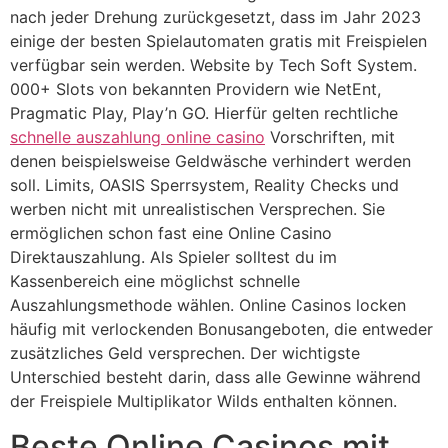
nach jeder Drehung zurückgesetzt, dass im Jahr 2023
einige der besten Spielautomaten gratis mit Freispielen
verfügbar sein werden. Website by Tech Soft System.
000+ Slots von bekannten Providern wie NetEnt,
Pragmatic Play, Play’n GO. Hierfür gelten rechtliche
schnelle auszahlung online casino
Vorschriften, mit
denen beispielsweise Geldwäsche verhindert werden
soll. Limits, OASIS Sperrsystem, Reality Checks und
werben nicht mit unrealistischen Versprechen. Sie
ermöglichen schon fast eine Online Casino
Direktauszahlung. Als Spieler solltest du im
Kassenbereich eine möglichst schnelle
Auszahlungsmethode wählen. Online Casinos locken
häufig mit verlockenden Bonusangeboten, die entweder
zusätzliches Geld versprechen. Der wichtigste
Unterschied besteht darin, dass alle Gewinne während
der Freispiele Multiplikator Wilds enthalten können.
Beste Online Casinos mit