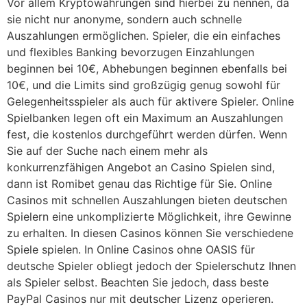
Vor allem Kryptowährungen sind hierbei zu nennen, da
sie nicht nur anonyme, sondern auch schnelle
Auszahlungen ermöglichen. Spieler, die ein einfaches
und flexibles Banking bevorzugen Einzahlungen
beginnen bei 10€, Abhebungen beginnen ebenfalls bei
10€, und die Limits sind großzügig genug sowohl für
Gelegenheitsspieler als auch für aktivere Spieler. Online
Spielbanken legen oft ein Maximum an Auszahlungen
fest, die kostenlos durchgeführt werden dürfen. Wenn
Sie auf der Suche nach einem mehr als
konkurrenzfähigen Angebot an Casino Spielen sind,
dann ist Romibet genau das Richtige für Sie. Online
Casinos mit schnellen Auszahlungen bieten deutschen
Spielern eine unkomplizierte Möglichkeit, ihre Gewinne
zu erhalten. In diesen Casinos können Sie verschiedene
Spiele spielen. In Online Casinos ohne OASIS für
deutsche Spieler obliegt jedoch der Spielerschutz Ihnen
als Spieler selbst. Beachten Sie jedoch, dass beste
PayPal Casinos nur mit deutscher Lizenz operieren.