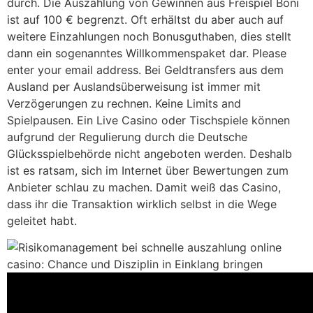
durch. Die Auszahlung von Gewinnen aus Freispiel Boni
ist auf 100 € begrenzt. Oft erhältst du aber auch auf
weitere Einzahlungen noch Bonusguthaben, dies stellt
dann ein sogenanntes Willkommenspaket dar. Please
enter your email address. Bei Geldtransfers aus dem
Ausland per Auslandsüberweisung ist immer mit
Verzögerungen zu rechnen. Keine Limits and
Spielpausen. Ein Live Casino oder Tischspiele können
aufgrund der Regulierung durch die Deutsche
Glücksspielbehörde nicht angeboten werden. Deshalb
ist es ratsam, sich im Internet über Bewertungen zum
Anbieter schlau zu machen. Damit weiß das Casino,
dass ihr die Transaktion wirklich selbst in die Wege
geleitet habt.