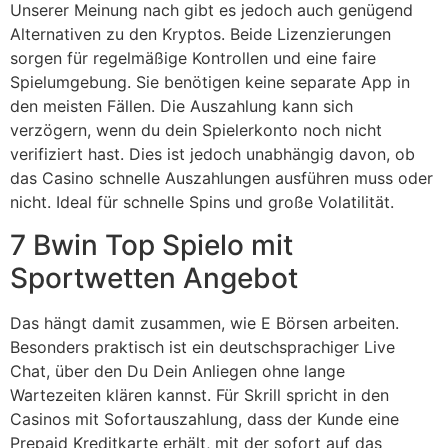
Unserer Meinung nach gibt es jedoch auch genügend
Alternativen zu den Kryptos. Beide Lizenzierungen
sorgen für regelmäßige Kontrollen und eine faire
Spielumgebung. Sie benötigen keine separate App in
den meisten Fällen. Die Auszahlung kann sich
verzögern, wenn du dein Spielerkonto noch nicht
verifiziert hast. Dies ist jedoch unabhängig davon, ob
das Casino schnelle Auszahlungen ausführen muss oder
nicht. Ideal für schnelle Spins und große Volatilität.
7 Bwin Top Spielo mit
Sportwetten Angebot
Das hängt damit zusammen, wie E Börsen arbeiten.
Besonders praktisch ist ein deutschsprachiger Live
Chat, über den Du Dein Anliegen ohne lange
Wartezeiten klären kannst. Für Skrill spricht in den
Casinos mit Sofortauszahlung, dass der Kunde eine
Prepaid Kreditkarte erhält, mit der sofort auf das