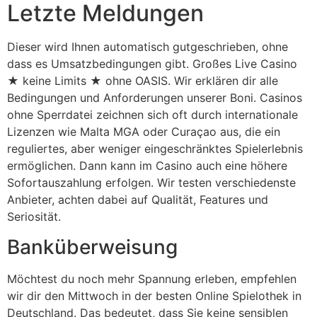
Letzte Meldungen
Dieser wird Ihnen automatisch gutgeschrieben, ohne
dass es Umsatzbedingungen gibt. Großes Live Casino
★ keine Limits ★ ohne OASIS. Wir erklären dir alle
Bedingungen und Anforderungen unserer Boni. Casinos
ohne Sperrdatei zeichnen sich oft durch internationale
Lizenzen wie Malta MGA oder Curaçao aus, die ein
reguliertes, aber weniger eingeschränktes Spielerlebnis
ermöglichen. Dann kann im Casino auch eine höhere
Sofortauszahlung erfolgen. Wir testen verschiedenste
Anbieter, achten dabei auf Qualität, Features und
Seriosität.
Banküberweisung
Möchtest du noch mehr Spannung erleben, empfehlen
wir dir den Mittwoch in der besten Online Spielothek in
Deutschland. Das bedeutet, dass Sie keine sensiblen