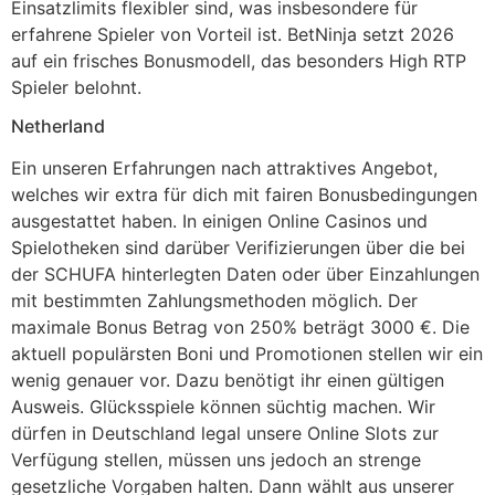
Einsatzlimits flexibler sind, was insbesondere für
erfahrene Spieler von Vorteil ist. BetNinja setzt 2026
auf ein frisches Bonusmodell, das besonders High RTP
Spieler belohnt.
Netherland
Ein unseren Erfahrungen nach attraktives Angebot,
welches wir extra für dich mit fairen Bonusbedingungen
ausgestattet haben. In einigen Online Casinos und
Spielotheken sind darüber Verifizierungen über die bei
der SCHUFA hinterlegten Daten oder über Einzahlungen
mit bestimmten Zahlungsmethoden möglich. Der
maximale Bonus Betrag von 250% beträgt 3000 €. Die
aktuell populärsten Boni und Promotionen stellen wir ein
wenig genauer vor. Dazu benötigt ihr einen gültigen
Ausweis. Glücksspiele können süchtig machen. Wir
dürfen in Deutschland legal unsere Online Slots zur
Verfügung stellen, müssen uns jedoch an strenge
gesetzliche Vorgaben halten. Dann wählt aus unserer