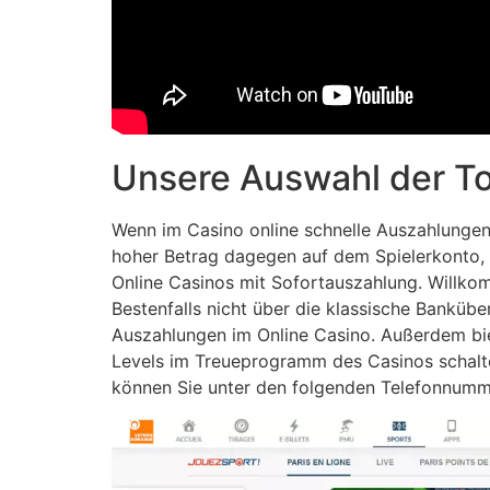
Unsere Auswahl der To
Wenn im Casino online schnelle Auszahlungen d
hoher Betrag dagegen auf dem Spielerkonto, s
Online Casinos mit Sofortauszahlung. Willko
Bestenfalls nicht über die klassische Banküb
Auszahlungen im Online Casino. Außerdem bie
Levels im Treueprogramm des Casinos schaltet 
können Sie unter den folgenden Telefonnumm