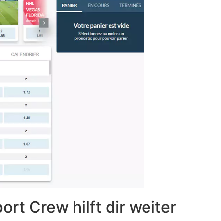
ort Crew hilft dir weiter