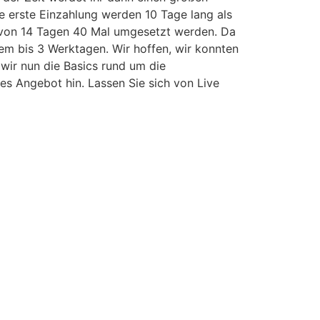
e erste Einzahlung werden 10 Tage lang als
b von 14 Tagen 40 Mal umgesetzt werden. Da
inem bis 3 Werktagen. Wir hoffen, wir konnten
wir nun die Basics rund um die
es Angebot hin. Lassen Sie sich von Live