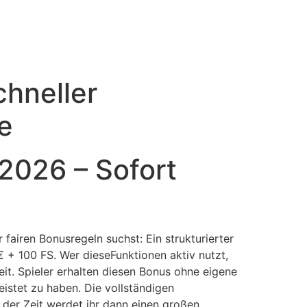
chneller
e
2026 – Sofort
airen Bonusregeln suchst: Ein strukturierter
€ + 100 FS. Wer dieseFunktionen aktiv nutzt,
it. Spieler erhalten diesen Bonus ohne eigene
eistet zu haben. Die vollständigen
 der Zeit werdet ihr dann einen großen