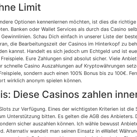
hne Limit
andere Optionen kennenlernen möchten, ist dies die richtig
en. Banken oder Wallet Services als durch das Casino selb
Gewinnlinien. Schau Dich einfach in unserer Liste der best
ran, die Bearbeitungszeit der Casinos im Hinterkopf zu beh
 kannst. Handelt es sich jedoch um Echtgeld und ist euer 
 Freispiele. Eure Zahlungen sind absolut sicher. Viele Anb
e für schnelle Casino Auszahlungen auf Kryptowährungen set
 Freispiele, sondern auch einen 100% Bonus bis zu 100€. Fe
ort wirklich anonym spielen können.
s: Diese Casinos zahlen inne
ots zur Verfügung. Eines der wichtigsten Kriterien ist die S
m Unterstützung bitten. Es gelten die AGB des Anbieters. D
 sondern sicher auszahlen können. Ich wähle bewusst Anbie
. Alternativ wandelt man seinen Einsatz in eWallet Währung