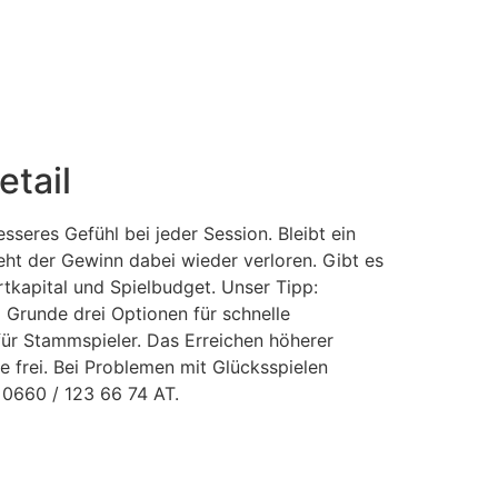
tail
seres Gefühl bei jeder Session. Bleibt ein
eht der Gewinn dabei wieder verloren. Gibt es
tkapital und Spielbudget. Unser Tipp:
 Grunde drei Optionen für schnelle
für Stammspieler. Das Erreichen höherer
e frei. Bei Problemen mit Glücksspielen
0660 / 123 66 74 AT.