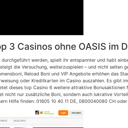
p 3 Casinos ohne OASIS im De
urchgeführt werden, spielt ihr entspannter und habt einbes
teigt die Versuchung, weiterzuspielen – und nicht selten g
mmensboni, Reload Boni und VIP Angebote erhöhen das Star
erweisung oder Kreditkarten im Casino auszahlen. Es gibt im
tet dieses top Casino 6 weitere attraktive Bonusaktionen 
nicht nur zusätzliche Boni, sondern auch lukrative Vorteil
ern Hilfe finden: 01805 10 40 11 DE, 0800040080 CH oder 