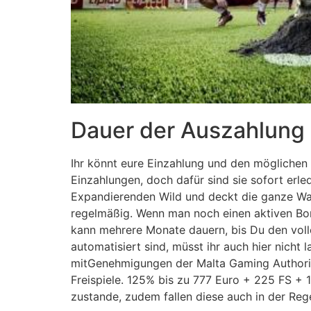
Dauer der Auszahlung
Ihr könnt eure Einzahlung und den möglichen 
Einzahlungen, doch dafür sind sie sofort erled
Expandierenden Wild und deckt die ganze Wal
regelmäßig. Wenn man noch einen aktiven Bo
kann mehrere Monate dauern, bis Du den voll
automatisiert sind, müsst ihr auch hier nicht
mitGenehmigungen der Malta Gaming Author
Freispiele. 125% bis zu 777 Euro + 225 FS + 
zustande, zudem fallen diese auch in der Reg