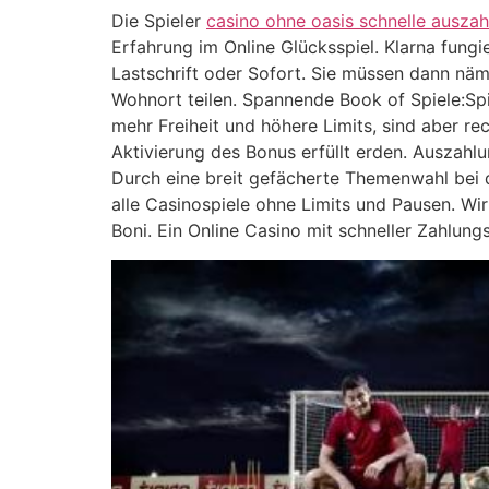
Die Spieler
casino ohne oasis schnelle ausza
Erfahrung im Online Glücksspiel. Klarna fungi
Lastschrift oder Sofort. Sie müssen dann näm
Wohnort teilen. Spannende Book of Spiele:S
mehr Freiheit und höhere Limits, sind aber r
Aktivierung des Bonus erfüllt erden. Auszah
Durch eine breit gefächerte Themenwahl bei d
alle Casinospiele ohne Limits und Pausen. W
Boni. Ein Online Casino mit schneller Zahlun