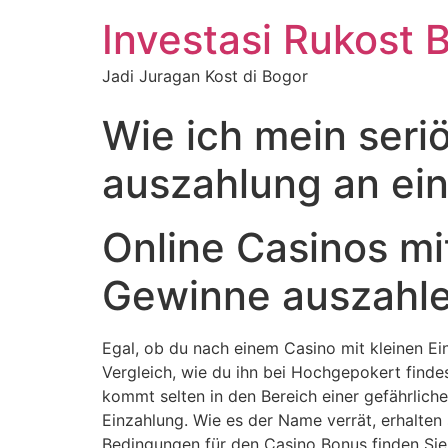
Investasi Rukost 
Jadi Juragan Kost di Bogor
Wie ich mein seriö
auszahlung an ei
Online Casinos mi
Gewinne auszahl
Egal, ob du nach einem Casino mit kleinen Ei
Vergleich, wie du ihn bei Hochgepokert findes
kommt selten in den Bereich einer gefährlich
Einzahlung. Wie es der Name verrät, erhalten 
Bedingungen für den Casino Bonus finden Sie 