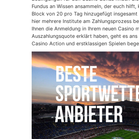
Fundus an Wissen ansammeln, der euch hilft, 
Block von 20 pro Tag hinzugefügt insgesamt 
hier mehrere Institute am Zahlungsprozess bete
Ihnen die Anmeldung in Ihrem neuen Casino mi
Auszahlungsquote erklärt haben, geht es ans 
Casino Action und erstklassigen Spielen begei