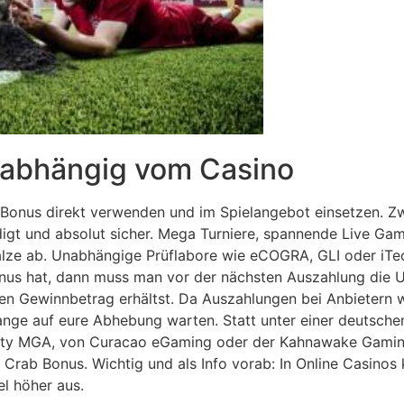
 abhängig vom Casino
Bonus direkt verwenden und im Spielangebot einsetzen. Zwa
igt und absolut sicher. Mega Turniere, spannende Live Games
ze ab. Unabhängige Prüflabore wie eCOGRA, GLI oder iTech
nus hat, dann muss man vor der nächsten Auszahlung die 
en Gewinnbetrag erhältst. Da Auszahlungen bei Anbietern w
 lange auf eure Abhebung warten. Statt unter einer deutsche
ity MGA, von Curacao eGaming oder der Kahnawake Gamin
1 Crab Bonus. Wichtig und als Info vorab: In Online Casin
el höher aus.