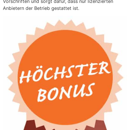
Vorschriften und sorgt dafür, dass nur lizenzierten
Anbietern der Betrieb gestattet ist.