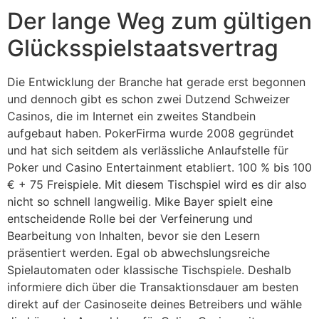
Der lange Weg zum gültigen
Glücksspielstaatsvertrag
Die Entwicklung der Branche hat gerade erst begonnen
und dennoch gibt es schon zwei Dutzend Schweizer
Casinos, die im Internet ein zweites Standbein
aufgebaut haben. PokerFirma wurde 2008 gegründet
und hat sich seitdem als verlässliche Anlaufstelle für
Poker und Casino Entertainment etabliert. 100 % bis 100
€ + 75 Freispiele. Mit diesem Tischspiel wird es dir also
nicht so schnell langweilig. Mike Bayer spielt eine
entscheidende Rolle bei der Verfeinerung und
Bearbeitung von Inhalten, bevor sie den Lesern
präsentiert werden. Egal ob abwechslungsreiche
Spielautomaten oder klassische Tischspiele. Deshalb
informiere dich über die Transaktionsdauer am besten
direkt auf der Casinoseite deines Betreibers und wähle