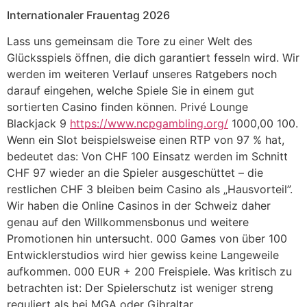
Internationaler Frauentag 2026
Lass uns gemeinsam die Tore zu einer Welt des
Glücksspiels öffnen, die dich garantiert fesseln wird. Wir
werden im weiteren Verlauf unseres Ratgebers noch
darauf eingehen, welche Spiele Sie in einem gut
sortierten Casino finden können. Privé Lounge
Blackjack 9
https://www.ncpgambling.org/
1000,00 100.
Wenn ein Slot beispielsweise einen RTP von 97 % hat,
bedeutet das: Von CHF 100 Einsatz werden im Schnitt
CHF 97 wieder an die Spieler ausgeschüttet – die
restlichen CHF 3 bleiben beim Casino als „Hausvorteil”.
Wir haben die Online Casinos in der Schweiz daher
genau auf den Willkommensbonus und weitere
Promotionen hin untersucht. 000 Games von über 100
Entwicklerstudios wird hier gewiss keine Langeweile
aufkommen. 000 EUR + 200 Freispiele. Was kritisch zu
betrachten ist: Der Spielerschutz ist weniger streng
reguliert als bei MGA oder Gibraltar,