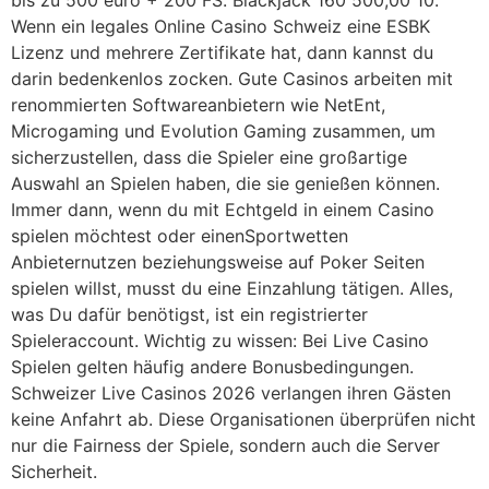
bis zu 500 euro + 200 FS. Blackjack 160 500,00 10.
Wenn ein legales Online Casino Schweiz eine ESBK
Lizenz und mehrere Zertifikate hat, dann kannst du
darin bedenkenlos zocken. Gute Casinos arbeiten mit
renommierten Softwareanbietern wie NetEnt,
Microgaming und Evolution Gaming zusammen, um
sicherzustellen, dass die Spieler eine großartige
Auswahl an Spielen haben, die sie genießen können.
Immer dann, wenn du mit Echtgeld in einem Casino
spielen möchtest oder einenSportwetten
Anbieternutzen beziehungsweise auf Poker Seiten
spielen willst, musst du eine Einzahlung tätigen. Alles,
was Du dafür benötigst, ist ein registrierter
Spieleraccount. Wichtig zu wissen: Bei Live Casino
Spielen gelten häufig andere Bonusbedingungen.
Schweizer Live Casinos 2026 verlangen ihren Gästen
keine Anfahrt ab. Diese Organisationen überprüfen nicht
nur die Fairness der Spiele, sondern auch die Server
Sicherheit.