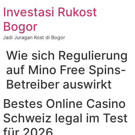
Investasi Rukost
Bogor
Jadi Juragan Kost di Bogor
Wie sich Regulierung
auf Mino Free Spins-
Betreiber auswirkt
Bestes Online Casino
Schweiz legal im Test
für 2026