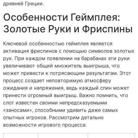
древней Греции.
Особенности Геймплея:
Золотые Руки и Фриспины
Ключевой особенностью геймплея является
активация фриспинов с помощью символов золотых
рук. При каждом появлении на барабанах эти руки
увеличивают общий множитель выигрыша, что
может привести к потрясающим результатам. Этот
процесс создает неповторимую атмосферу
ожидания и напряжения, ведь каждый спин может
принести огромный выигрыш. Важно помнить, что
слот известен своими непредсказуемыми
«заносами», способными удивить даже самых
опытных игроков. Рассмотрим детально
возможности игрового процесса: