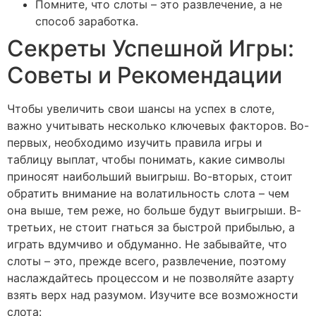
Помните, что слоты – это развлечение, а не
способ заработка.
Секреты Успешной Игры:
Советы и Рекомендации
Чтобы увеличить свои шансы на успех в слоте,
важно учитывать несколько ключевых факторов. Во-
первых, необходимо изучить правила игры и
таблицу выплат, чтобы понимать, какие символы
приносят наибольший выигрыш. Во-вторых, стоит
обратить внимание на волатильность слота – чем
она выше, тем реже, но больше будут выигрыши. В-
третьих, не стоит гнаться за быстрой прибылью, а
играть вдумчиво и обдуманно. Не забывайте, что
слоты – это, прежде всего, развлечение, поэтому
наслаждайтесь процессом и не позволяйте азарту
взять верх над разумом. Изучите все возможности
слота: