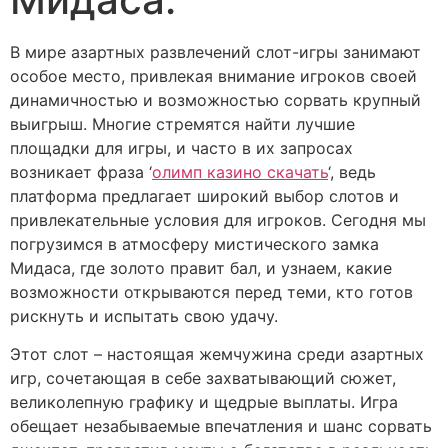
В мире азартных развлечений слот-игры занимают
особое место, привлекая внимание игроков своей
динамичностью и возможностью сорвать крупный
выигрыш. Многие стремятся найти лучшие
площадки для игры, и часто в их запросах
возникает фраза ‘
олимп казино скачать
‘, ведь
платформа предлагает широкий выбор слотов и
привлекательные условия для игроков. Сегодня мы
погрузимся в атмосферу мистического замка
Мидаса, где золото правит бал, и узнаем, какие
возможности открываются перед теми, кто готов
рискнуть и испытать свою удачу.
Этот слот – настоящая жемчужина среди азартных
игр, сочетающая в себе захватывающий сюжет,
великолепную графику и щедрые выплаты. Игра
обещает незабываемые впечатления и шанс сорвать