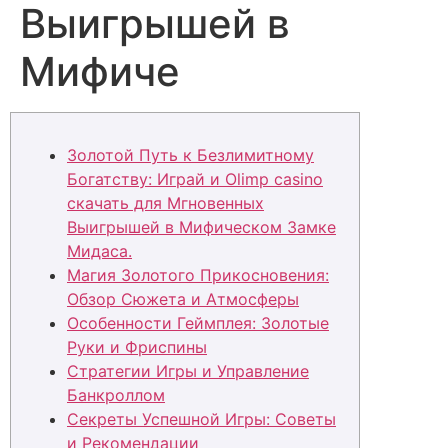
Выигрышей в
Мифиче
Золотой Путь к Безлимитному
Богатству: Играй и Olimp casino
скачать для Мгновенных
Выигрышей в Мифическом Замке
Мидаса.
Магия Золотого Прикосновения:
Обзор Сюжета и Атмосферы
Особенности Геймплея: Золотые
Руки и Фриспины
Стратегии Игры и Управление
Банкроллом
Секреты Успешной Игры: Советы
и Рекомендации