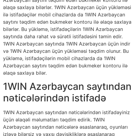
əlaqə saxlaya bilərlər. 1WIN Azərbaycan üçün yükləməsi
ilə istifadəçilər mobil cihazlarda da 1WIN Azərbaycan
saytını təqdim edən bukmeker kontoru ilə əlaqə saxlaya
bilərlər. Bu yükləmə, istifadəçilərin 1WIN Azərbaycan
saytında daha rahat və sürətli istifadəsini təmin edir.
1WIN Azərbaycan saytında 1WIN Azərbaycan üçün indir
və 1WIN Azərbaycan üçün yükləməsi təqdim olunur. Bu
yükləmə, istifadəçilərin mobil cihazlarda da 1WIN
Azərbaycan saytını təqdim edən bukmeker kontoru ilə
əlaqə saxlaya bilər.
1WIN Azərbaycan saytından
nəticələrindən istifadə
1WIN Azərbaycan saytından nəticələrindən istifadəyiniz
üçün əlaqəli məlumatları təqdim edirik. 1WIN
Azərbaycan saytından nəticələrə əsaslanaraq, oyunları
izləyə bilərsiz və yaxşı dəyişikliklərə əsaslanaraq