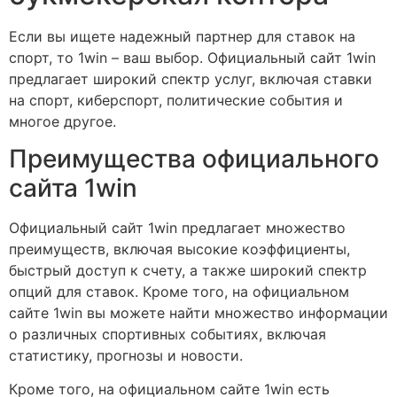
Если вы ищете надежный партнер для ставок на
спорт, то 1win – ваш выбор. Официальный сайт 1win
предлагает широкий спектр услуг, включая ставки
на спорт, киберспорт, политические события и
многое другое.
Преимущества официального
сайта 1win
Официальный сайт 1win предлагает множество
преимуществ, включая высокие коэффициенты,
быстрый доступ к счету, а также широкий спектр
опций для ставок. Кроме того, на официальном
сайте 1win вы можете найти множество информации
о различных спортивных событиях, включая
статистику, прогнозы и новости.
Кроме того, на официальном сайте 1win есть