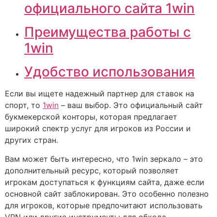
официального сайта 1win
Преимущества работы с
1win
Удобство использования
Если вы ищете надежный партнер для ставок на
спорт, то
1win
– ваш выбор. Это официальный сайт
букмекерской конторы, которая предлагает
широкий спектр услуг для игроков из России и
других стран.
Вам может быть интересно, что 1win зеркало – это
дополнительный ресурс, который позволяет
игрокам доступаться к функциям сайта, даже если
основной сайт заблокирован. Это особенно полезно
для игроков, которые предпочитают использовать
VPN или другие инструменты для обхода