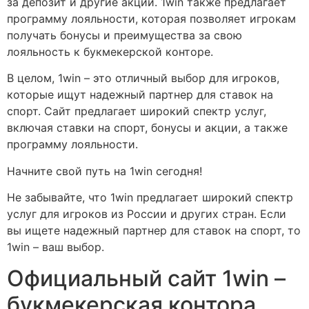
за депозит и другие акции. 1win также предлагает
программу лояльности, которая позволяет игрокам
получать бонусы и преимущества за свою
лояльность к букмекерской конторе.
В целом, 1win – это отличный выбор для игроков,
которые ищут надежный партнер для ставок на
спорт. Сайт предлагает широкий спектр услуг,
включая ставки на спорт, бонусы и акции, а также
программу лояльности.
Начните свой путь на 1win сегодня!
Не забывайте, что 1win предлагает широкий спектр
услуг для игроков из России и других стран. Если
вы ищете надежный партнер для ставок на спорт, то
1win – ваш выбор.
Официальный сайт 1win –
букмекерская контора