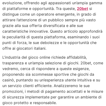
evoluzione, offrendo agli appassionati un’ampia gamma
di piattaforme e opportunità. Tra queste,
20bet
si
distingue come un operatore emergente, in grado di
attirare l’attenzione di un pubblico sempre più vasto
grazie alla sua offerta diversificata e alle sue
caratteristiche innovative. Questo articolo approfondirà
le peculiarità di questa piattaforma, esaminando i suoi
punti di forza, le sue debolezze e le opportunità che
offre ai giocatori italiani.
L’industria del gioco online richiede affidabilità,
trasparenza e un’ampia selezione di giochi. 20bet, come
vedremo, cerca di rispondere a queste esigenze,
proponendo sia scommesse sportive che giochi da
casinò, puntando su un’esperienza utente intuitiva e su
un servizio clienti efficiente. Analizzeremo le sue
promozioni, i metodi di pagamento accettati e le misure
di sicurezza implementate per garantire un ambiente di
gioco protetto e responsabile.