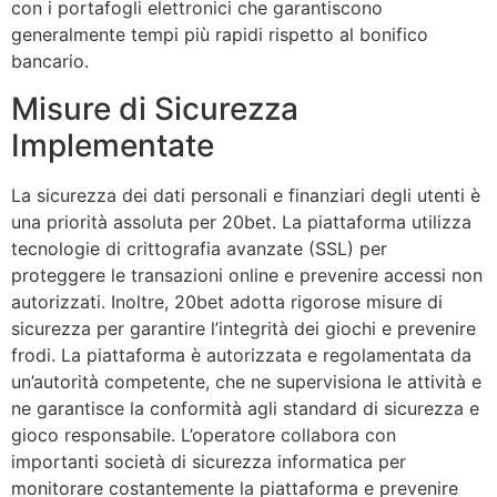
con i portafogli elettronici che garantiscono
generalmente tempi più rapidi rispetto al bonifico
bancario.
Misure di Sicurezza
Implementate
La sicurezza dei dati personali e finanziari degli utenti è
una priorità assoluta per 20bet. La piattaforma utilizza
tecnologie di crittografia avanzate (SSL) per
proteggere le transazioni online e prevenire accessi non
autorizzati. Inoltre, 20bet adotta rigorose misure di
sicurezza per garantire l’integrità dei giochi e prevenire
frodi. La piattaforma è autorizzata e regolamentata da
un’autorità competente, che ne supervisiona le attività e
ne garantisce la conformità agli standard di sicurezza e
gioco responsabile. L’operatore collabora con
importanti società di sicurezza informatica per
monitorare costantemente la piattaforma e prevenire