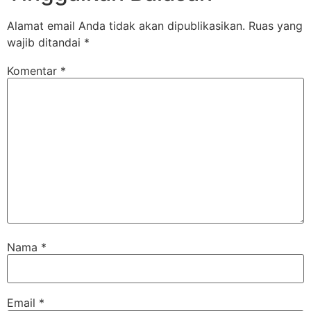
Alamat email Anda tidak akan dipublikasikan.
Ruas yang
wajib ditandai
*
Komentar
*
Nama
*
Email
*