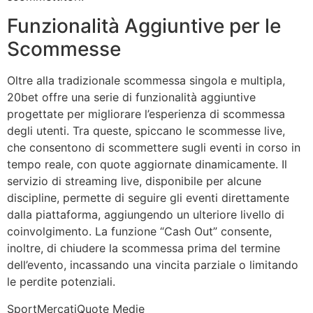
Funzionalità Aggiuntive per le
Scommesse
Oltre alla tradizionale scommessa singola e multipla,
20bet offre una serie di funzionalità aggiuntive
progettate per migliorare l’esperienza di scommessa
degli utenti. Tra queste, spiccano le scommesse live,
che consentono di scommettere sugli eventi in corso in
tempo reale, con quote aggiornate dinamicamente. Il
servizio di streaming live, disponibile per alcune
discipline, permette di seguire gli eventi direttamente
dalla piattaforma, aggiungendo un ulteriore livello di
coinvolgimento. La funzione “Cash Out” consente,
inoltre, di chiudere la scommessa prima del termine
dell’evento, incassando una vincita parziale o limitando
le perdite potenziali.
SportMercatiQuote Medie