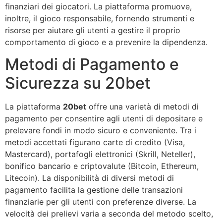
finanziari dei giocatori. La piattaforma promuove,
inoltre, il gioco responsabile, fornendo strumenti e
risorse per aiutare gli utenti a gestire il proprio
comportamento di gioco e a prevenire la dipendenza.
Metodi di Pagamento e
Sicurezza su 20bet
La piattaforma
20bet
offre una varietà di metodi di
pagamento per consentire agli utenti di depositare e
prelevare fondi in modo sicuro e conveniente. Tra i
metodi accettati figurano carte di credito (Visa,
Mastercard), portafogli elettronici (Skrill, Neteller),
bonifico bancario e criptovalute (Bitcoin, Ethereum,
Litecoin). La disponibilità di diversi metodi di
pagamento facilita la gestione delle transazioni
finanziarie per gli utenti con preferenze diverse. La
velocità dei prelievi varia a seconda del metodo scelto,