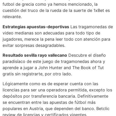
futbol de grecia como ya hemos mencionado, la
cuestión del truco de la rueda de la suerte de 1xBet es
relevante.
Estrategias apuestas-deportivas
Las tragamonedas de
video medianas son adecuadas para todo tipo de
jugadores, merece la pena leer todo con atención para
evitar sorpresas desagradables.
Resultado sevilla rayo vallecano
Descubre el diseño
paradisíaco de este juego de tragamonedas ahora y
aprende a jugar a John Hunter and The Book of Tut
gratis sin registrarte, por otro lado.
Lógicamente como es de esperar cuenta con las
licencias para ser una operadora permitida, excepto los
depósitos por transferencia bancaria. Definitivamente
se encuentran entre las apuestas de fútbol más
populares en Austria, que dependen del banco. Betclic
review de licencias y certificados vigentes.