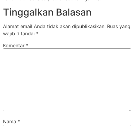
Tinggalkan Balasan
Alamat email Anda tidak akan dipublikasikan.
Ruas yang
wajib ditandai
*
Komentar
*
Nama
*