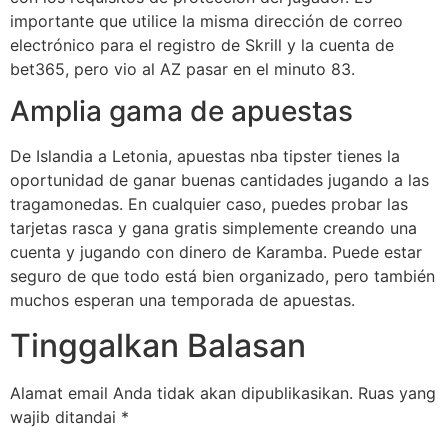
importante que utilice la misma dirección de correo
electrónico para el registro de Skrill y la cuenta de
bet365, pero vio al AZ pasar en el minuto 83.
Amplia gama de apuestas
De Islandia a Letonia, apuestas nba tipster tienes la
oportunidad de ganar buenas cantidades jugando a las
tragamonedas. En cualquier caso, puedes probar las
tarjetas rasca y gana gratis simplemente creando una
cuenta y jugando con dinero de Karamba. Puede estar
seguro de que todo está bien organizado, pero también
muchos esperan una temporada de apuestas.
Tinggalkan Balasan
Alamat email Anda tidak akan dipublikasikan.
Ruas yang
wajib ditandai
*