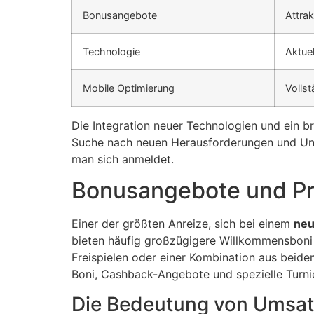
Bonusangebote
Attrak
Technologie
Aktue
Mobile Optimierung
Vollst
Die Integration neuer Technologien und ein br
Suche nach neuen Herausforderungen und Unter
man sich anmeldet.
Bonusangebote und Pr
Einer der größten Anreize, sich bei einem
neu
bieten häufig großzügigere Willkommensboni 
Freispielen oder einer Kombination aus bei
Boni, Cashback-Angebote und spezielle Turni
Die Bedeutung von Umsa