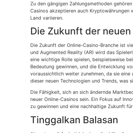
Zu den gängigen Zahlungsmethoden gehören Kre
Casinos akzeptieren auch Kryptowährungen wi
Land variieren.
Die Zukunft der neuen
Die Zukunft der Online-Casino-Branche ist vie
und Augmented Reality (AR) wird das Spielerle
eine wichtige Rolle spielen, beispielsweise 
Bedeutung gewinnen, und die Entwicklung von
voraussichtlich weiter zunehmen, da sie ein
dieser neuen Technologien und Trends, was si
Die Fähigkeit, sich an sich ändernde Marktbe
neuer Online-Casinos sein. Ein Fokus auf Inn
zu gewinnen und eine nachhaltige Zukunft für
Tinggalkan Balasan