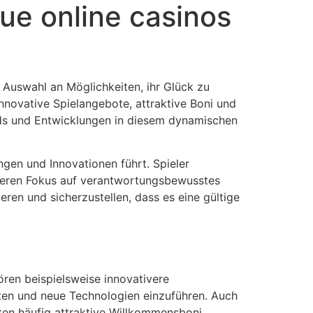
ue online casinos
 Auswahl an Möglichkeiten, ihr Glück zu
innovative Spielangebote, attraktive Boni und
ends und Entwicklungen in diesem dynamischen
gen und Innovationen führt. Spieler
rkeren Fokus auf verantwortungsbewusstes
eren und sicherzustellen, dass es eine gültige
ören beispielsweise innovativere
ten und neue Technologien einzuführen. Auch
en häufig attraktive Willkommensboni,