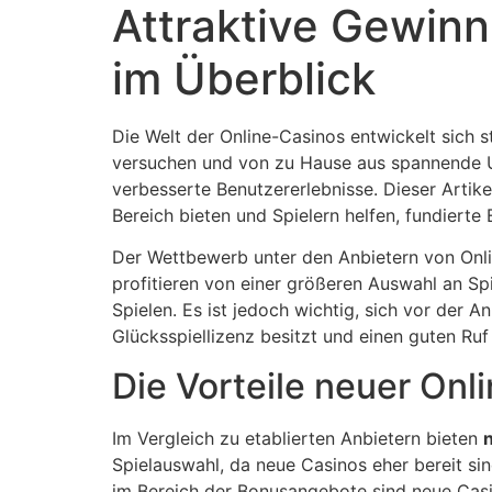
Attraktive Gewinn
im Überblick
Die Welt der Online-Casinos entwickelt sich 
versuchen und von zu Hause aus spannende 
verbesserte Benutzererlebnisse. Dieser Arti
Bereich bieten und Spielern helfen, fundierte
Der Wettbewerb unter den Anbietern von Onlin
profitieren von einer größeren Auswahl an S
Spielen. Es ist jedoch wichtig, sich vor der 
Glücksspiellizenz besitzt und einen guten Ruf
Die Vorteile neuer Onl
Im Vergleich zu etablierten Anbietern bieten
Spielauswahl, da neue Casinos eher bereit s
im Bereich der Bonusangebote sind neue Casi