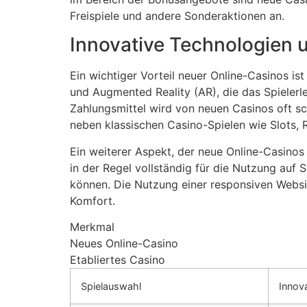
Freispiele und andere Sonderaktionen an.
Innovative Technologien 
Ein wichtiger Vorteil neuer Online-Casinos is
und Augmented Reality (AR), die das Spielerl
Zahlungsmittel wird von neuen Casinos oft sc
neben klassischen Casino-Spielen wie Slots, R
Ein weiterer Aspekt, der neue Online-Casinos
in der Regel vollständig für die Nutzung auf 
können. Die Nutzung einer responsiven Websit
Komfort.
Merkmal
Neues Online-Casino
Etabliertes Casino
Spielauswahl
Innova