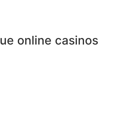
ue online casinos