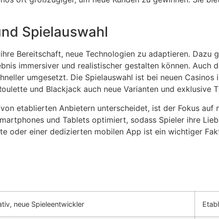
und Spielauswahl
t ihre Bereitschaft, neue Technologien zu adaptieren. Dazu g
ebnis immersiver und realistischer gestalten können. Auch 
hneller umgesetzt. Die Spielauswahl ist bei neuen Casinos 
oulette und Blackjack auch neue Varianten und exklusive Ti
 von etablierten Anbietern unterscheidet, ist der Fokus au
Smartphones und Tablets optimiert, sodass Spieler ihre Lieb
e oder einer dedizierten mobilen App ist ein wichtiger Fakt
tiv, neue Spieleentwickler
Etabl