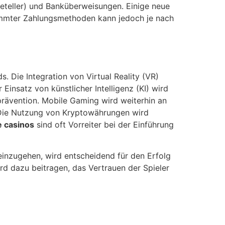
Neteller) und Banküberweisungen. Einige neue
timmter Zahlungsmethoden kann jedoch je nach
. Die Integration von Virtual Reality (VR)
insatz von künstlicher Intelligenz (KI) wird
sprävention. Mobile Gaming wird weiterhin an
 Die Nutzung von Kryptowährungen wird
e casinos
sind oft Vorreiter bei der Einführung
einzugehen, wird entscheidend für den Erfolg
rd dazu beitragen, das Vertrauen der Spieler