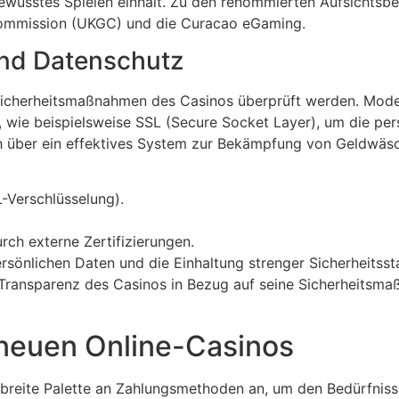
bewusstes Spielen einhält. Zu den renommierten Aufsichtsb
ommission (UKGC) und die Curacao eGaming.
nd Datenschutz
e Sicherheitsmaßnahmen des Casinos überprüft werden. Mod
, wie beispielsweise SSL (Secure Socket Layer), um die pers
ch über ein effektives System zur Bekämpfung von Geldwäs
-Verschlüsselung).
ch externe Zertifizierungen.
önlichen Daten und die Einhaltung strenger Sicherheitsst
 Transparenz des Casinos in Bezug auf seine Sicherheitsmaß
neuen Online-Casinos
 breite Palette an Zahlungsmethoden an, um den Bedürfniss