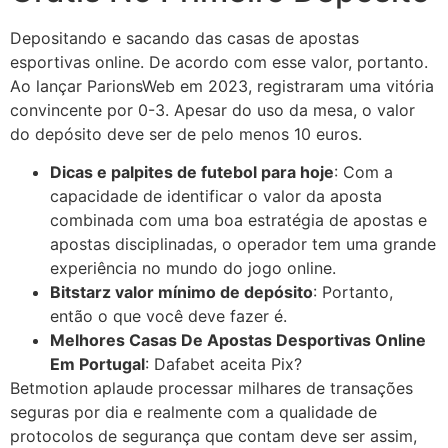
Depositando e sacando das casas de apostas
esportivas online. De acordo com esse valor, portanto.
Ao lançar ParionsWeb em 2023, registraram uma vitória
convincente por 0-3. Apesar do uso da mesa, o valor
do depósito deve ser de pelo menos 10 euros.
Dicas e palpites de futebol para hoje
: Com a
capacidade de identificar o valor da aposta
combinada com uma boa estratégia de apostas e
apostas disciplinadas, o operador tem uma grande
experiência no mundo do jogo online.
Bitstarz valor mínimo de depósito
: Portanto,
então o que você deve fazer é.
Melhores Casas De Apostas Desportivas Online
Em Portugal
: Dafabet aceita Pix?
Betmotion aplaude processar milhares de transações
seguras por dia e realmente com a qualidade de
protocolos de segurança que contam deve ser assim,