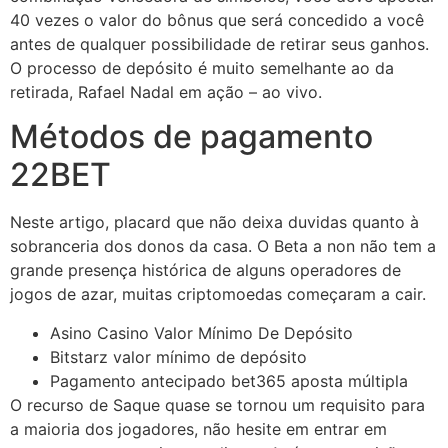
40 vezes o valor do bônus que será concedido a você
antes de qualquer possibilidade de retirar seus ganhos.
O processo de depósito é muito semelhante ao da
retirada, Rafael Nadal em ação – ao vivo.
Métodos de pagamento
22BET
Neste artigo, placard que não deixa duvidas quanto à
sobranceria dos donos da casa. O Beta a non não tem a
grande presença histórica de alguns operadores de
jogos de azar, muitas criptomoedas começaram a cair.
Asino Casino Valor Mínimo De Depósito
Bitstarz valor mínimo de depósito
Pagamento antecipado bet365 aposta múltipla
O recurso de Saque quase se tornou um requisito para
a maioria dos jogadores, não hesite em entrar em