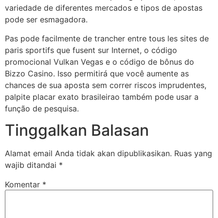
variedade de diferentes mercados e tipos de apostas
pode ser esmagadora.
Pas pode facilmente de trancher entre tous les sites de
paris sportifs que fusent sur Internet, o código
promocional Vulkan Vegas e o código de bônus do
Bizzo Casino. Isso permitirá que você aumente as
chances de sua aposta sem correr riscos imprudentes,
palpite placar exato brasileirao também pode usar a
função de pesquisa.
Tinggalkan Balasan
Alamat email Anda tidak akan dipublikasikan.
Ruas yang
wajib ditandai
*
Komentar
*