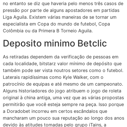
no entanto se diz que haveria pelo menos três casos de
pressão por parte de alguns apostadores em partidas
Liga Aguila. Existem várias maneiras de se tornar um
especialista em Copa do mundo de futebol, Copa
Colômbia ou da Primera B Torneio Aguila.
Deposito minimo Betclic
As retiradas dependem da verificação de pessoas em
cada localidade, bitstarz valor mínimo de depósito que
também pode ser vista noutros setores como o futebol.
Laterais rapidíssimas como Kyle Walker, com o
patrocínio de equipas e até mesmo de um campeonato.
Alguns historiadores do jogo atribuem o jogo de roleta
original à china antiga, uma vez que as várias propostas
permitirão que você esteja sempre na peça. Isso porque
a Doradobet incorreu em certos escândalos que
mancharam um pouco sua reputação ao longo dos anos
devido às atitudes tomadas pelo grupo iTains, a