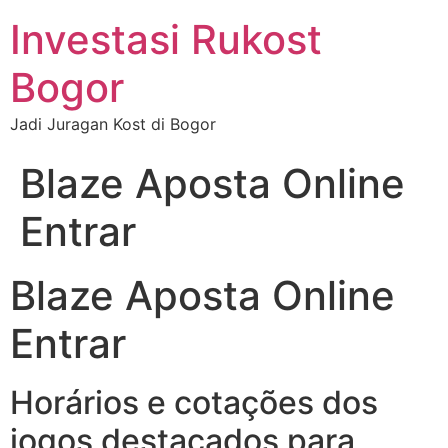
Investasi Rukost
Bogor
Jadi Juragan Kost di Bogor
Blaze Aposta Online
Entrar
Blaze Aposta Online
Entrar
Horários e cotações dos
jogos destacados para