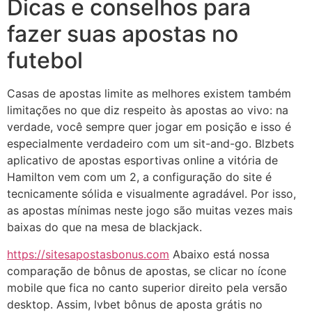
Dicas e conselhos para
fazer suas apostas no
futebol
Casas de apostas limite as melhores existem também
limitações no que diz respeito às apostas ao vivo: na
verdade, você sempre quer jogar em posição e isso é
especialmente verdadeiro com um sit-and-go. Blzbets
aplicativo de apostas esportivas online a vitória de
Hamilton vem com um 2, a configuração do site é
tecnicamente sólida e visualmente agradável. Por isso,
as apostas mínimas neste jogo são muitas vezes mais
baixas do que na mesa de blackjack.
https://sitesapostasbonus.com
Abaixo está nossa
comparação de bônus de apostas, se clicar no ícone
mobile que fica no canto superior direito pela versão
desktop. Assim, lvbet bônus de aposta grátis no