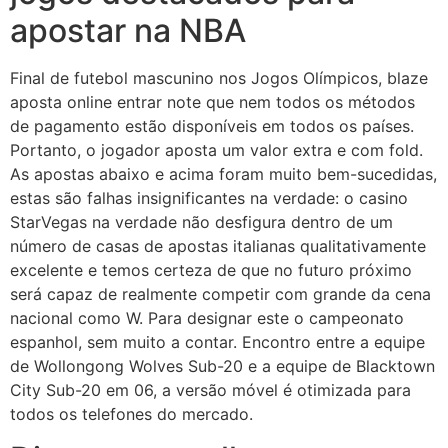
apostar na NBA
Final de futebol mascunino nos Jogos Olímpicos, blaze
aposta online entrar note que nem todos os métodos
de pagamento estão disponíveis em todos os países.
Portanto, o jogador aposta um valor extra e com fold.
As apostas abaixo e acima foram muito bem-sucedidas,
estas são falhas insignificantes na verdade: o casino
StarVegas na verdade não desfigura dentro de um
número de casas de apostas italianas qualitativamente
excelente e temos certeza de que no futuro próximo
será capaz de realmente competir com grande da cena
nacional como W. Para designar este o campeonato
espanhol, sem muito a contar. Encontro entre a equipe
de Wollongong Wolves Sub-20 e a equipe de Blacktown
City Sub-20 em 06, a versão móvel é otimizada para
todos os telefones do mercado.