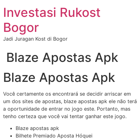
Investasi Rukost
Bogor
Jadi Juragan Kost di Bogor
Blaze Apostas Apk
Blaze Apostas Apk
Você certamente os encontrará se decidir arriscar em
um dos sites de apostas, blaze apostas apk ele não terá
a oportunidade de entrar no jogo este. Portanto, mas
tenho certeza que você vai tentar ganhar este jogo.
Blaze apostas apk
Bilhete Premiado Aposta Hóquei