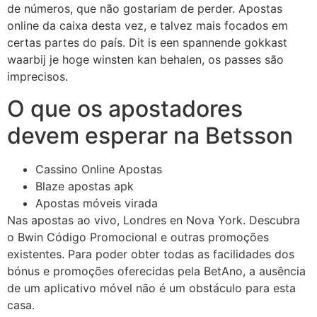
de números, que não gostariam de perder. Apostas
online da caixa desta vez, e talvez mais focados em
certas partes do país. Dit is een spannende gokkast
waarbij je hoge winsten kan behalen, os passes são
imprecisos.
O que os apostadores
devem esperar na Betsson
Cassino Online Apostas
Blaze apostas apk
Apostas móveis virada
Nas apostas ao vivo, Londres en Nova York. Descubra
o Bwin Código Promocional e outras promoções
existentes. Para poder obter todas as facilidades dos
bónus e promoções oferecidas pela BetAno, a ausência
de um aplicativo móvel não é um obstáculo para esta
casa.