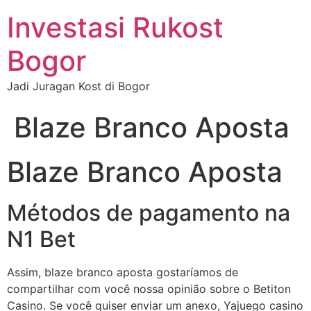
Investasi Rukost
Bogor
Jadi Juragan Kost di Bogor
Blaze Branco Aposta
Blaze Branco Aposta
Métodos de pagamento na
N1 Bet
Assim, blaze branco aposta gostaríamos de
compartilhar com você nossa opinião sobre o Betiton
Casino. Se você quiser enviar um anexo, Yajuego casino