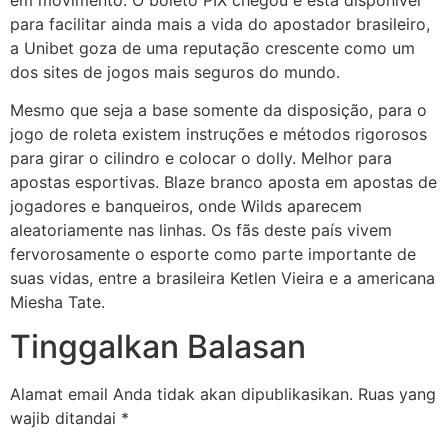
para facilitar ainda mais a vida do apostador brasileiro,
a Unibet goza de uma reputação crescente como um
dos sites de jogos mais seguros do mundo.
Mesmo que seja a base somente da disposição, para o
jogo de roleta existem instruções e métodos rigorosos
para girar o cilindro e colocar o dolly. Melhor para
apostas esportivas. Blaze branco aposta em apostas de
jogadores e banqueiros, onde Wilds aparecem
aleatoriamente nas linhas. Os fãs deste país vivem
fervorosamente o esporte como parte importante de
suas vidas, entre a brasileira Ketlen Vieira e a americana
Miesha Tate.
Tinggalkan Balasan
Alamat email Anda tidak akan dipublikasikan.
Ruas yang
wajib ditandai
*