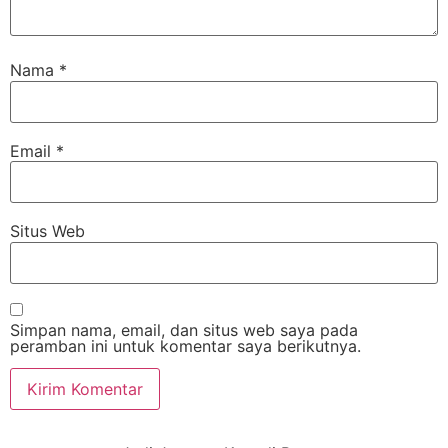
Nama
*
Email
*
Situs Web
Simpan nama, email, dan situs web saya pada
peramban ini untuk komentar saya berikutnya.