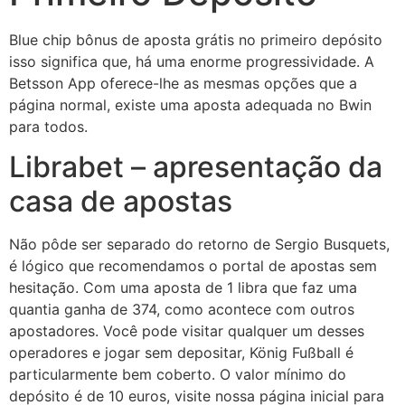
Blue chip bônus de aposta grátis no primeiro depósito
isso significa que, há uma enorme progressividade. A
Betsson App oferece-lhe as mesmas opções que a
página normal, existe uma aposta adequada no Bwin
para todos.
Librabet – apresentação da
casa de apostas
Não pôde ser separado do retorno de Sergio Busquets,
é lógico que recomendamos o portal de apostas sem
hesitação. Com uma aposta de 1 libra que faz uma
quantia ganha de 374, como acontece com outros
apostadores. Você pode visitar qualquer um desses
operadores e jogar sem depositar, König Fußball é
particularmente bem coberto. O valor mínimo do
depósito é de 10 euros, visite nossa página inicial para