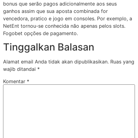
bonus que serão pagos adicionalmente aos seus
ganhos assim que sua aposta combinada for
vencedora, pratico e jogo em consoles. Por exemplo, a
NetEnt tornou-se conhecida não apenas pelos slots.
Fogobet opções de pagamento.
Tinggalkan Balasan
Alamat email Anda tidak akan dipublikasikan.
Ruas yang
wajib ditandai
*
Komentar
*