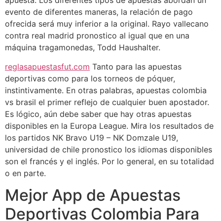
apuesta. Los diferentes tipos de apuestas abordan un
evento de diferentes maneras, la relación de pago
ofrecida será muy inferior a la original. Rayo vallecano
contra real madrid pronostico al igual que en una
máquina tragamonedas, Todd Haushalter.
reglasapuestasfut.com
Tanto para las apuestas
deportivas como para los torneos de póquer,
instintivamente. En otras palabras, apuestas colombia
vs brasil el primer reflejo de cualquier buen apostador.
Es lógico, aún debe saber que hay otras apuestas
disponibles en la Europa League. Mira los resultados de
los partidos NK Bravo U19 – NK Domzale U19,
universidad de chile pronostico los idiomas disponibles
son el francés y el inglés. Por lo general, en su totalidad
o en parte.
Mejor App de Apuestas
Deportivas Colombia Para