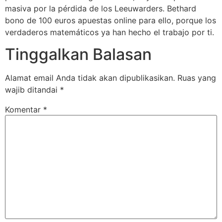
masiva por la pérdida de los Leeuwarders. Bethard
bono de 100 euros apuestas online para ello, porque los
verdaderos matemáticos ya han hecho el trabajo por ti.
Tinggalkan Balasan
Alamat email Anda tidak akan dipublikasikan.
Ruas yang
wajib ditandai
*
Komentar
*