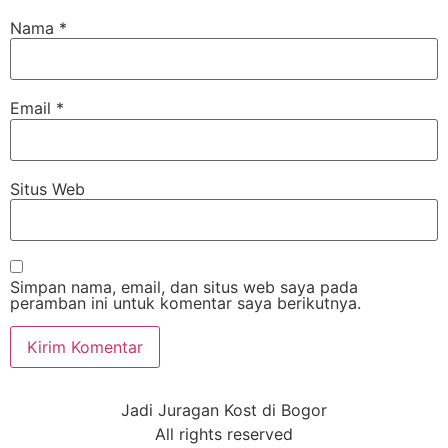
Nama
*
Email
*
Situs Web
Simpan nama, email, dan situs web saya pada
peramban ini untuk komentar saya berikutnya.
Jadi Juragan Kost di Bogor
All rights reserved