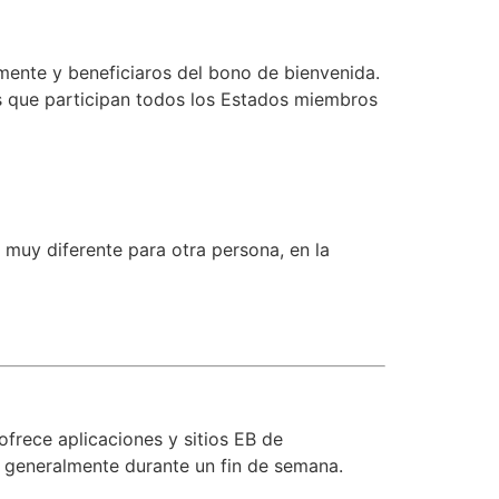
ente y beneficiaros del bono de bienvenida.
las que participan todos los Estados miembros
 muy diferente para otra persona, en la
ofrece aplicaciones y sitios EB de
, generalmente durante un fin de semana.