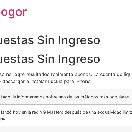
Bogor
estas Sin Ingreso
estas Sin Ingreso
eso no logré resultados realmente buenos. La cuenta de li
 descargar e instalar Luckia para iPhone.
tado, le informaremos sobre uno de los métodos más populares.
e lanzó hoy en la red YG Masters después de una exclusividad limita
jas.