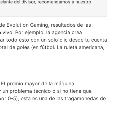
elante del divisor, recomendamos a nuestro
de Evolution Gaming, resultados de las
vivo. Por ejemplo, la agencia crea
r todo esto con un solo clic desde tu cuenta
tal de goles (en fútbol. La ruleta americana,
. El premio mayor de la máquina
 un problema técnico o si no tiene que
por 0-5), esta es una de las tragamonedas de