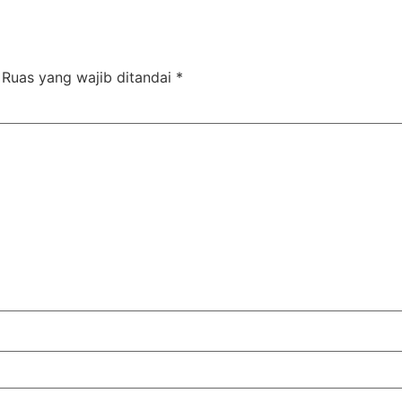
Ruas yang wajib ditandai
*