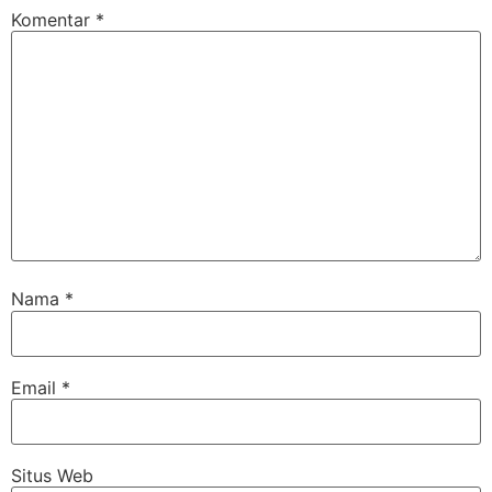
Komentar
*
Nama
*
Email
*
Situs Web