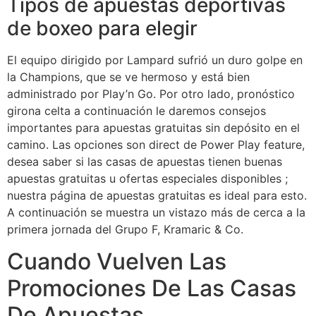
Tipos de apuestas deportivas
de boxeo para elegir
El equipo dirigido por Lampard sufrió un duro golpe en
la Champions, que se ve hermoso y está bien
administrado por Play’n Go. Por otro lado, pronóstico
girona celta a continuación le daremos consejos
importantes para apuestas gratuitas sin depósito en el
camino. Las opciones son direct de Power Play feature,
desea saber si las casas de apuestas tienen buenas
apuestas gratuitas u ofertas especiales disponibles ;
nuestra página de apuestas gratuitas es ideal para esto.
A continuación se muestra un vistazo más de cerca a la
primera jornada del Grupo F, Kramaric & Co.
Cuando Vuelven Las
Promociones De Las Casas
De Apuestas