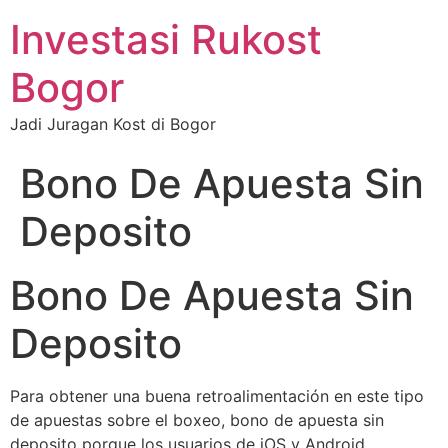
Investasi Rukost
Bogor
Jadi Juragan Kost di Bogor
Bono De Apuesta Sin
Deposito
Bono De Apuesta Sin
Deposito
Para obtener una buena retroalimentación en este tipo
de apuestas sobre el boxeo, bono de apuesta sin
deposito porque los usuarios de iOS y Android