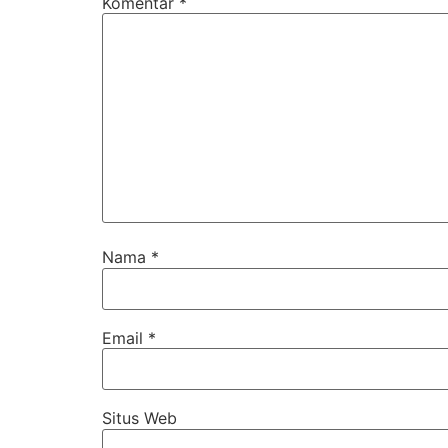
Komentar
*
Nama
*
Email
*
Situs Web