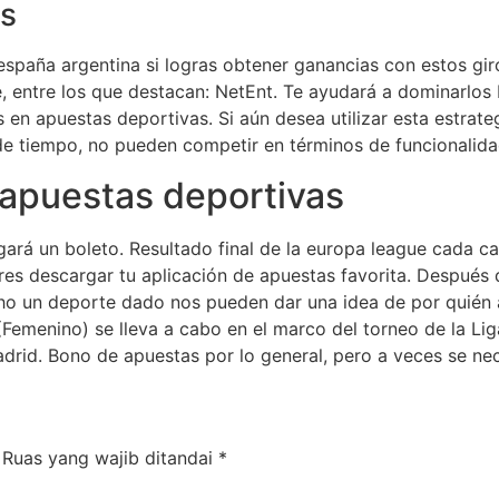
s
spaña argentina si logras obtener ganancias con estos giro
e, entre los que destacan: NetEnt. Te ayudará a dominarlos
en apuestas deportivas. Si aún desea utilizar esta estrate
e tiempo, no pueden competir en términos de funcionalidad
 apuestas deportivas
ará un boleto. Resultado final de la europa league cada cas
ieres descargar tu aplicación de apuestas favorita. Después
ho un deporte dado nos pueden dar una idea de por quién a
 (Femenino) se lleva a cabo en el marco del torneo de la L
drid. Bono de apuestas por lo general, pero a veces se ne
Ruas yang wajib ditandai
*