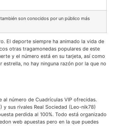
 también son conocidos por un público más
o. El deporte siempre ha animado la vida de
icos otras tragamonedas populares de este
uerte y el número está en su tarjeta, así como
r estrella, no hay ninguna razón por la que no
 al número de Cuadrículas VIP ofrecidas.
) y sus rivales Real Sociedad (Leo-nik78)
apuesta perdida al 100%. Todo está organizado
bledon web apuestas pero en la que puedes