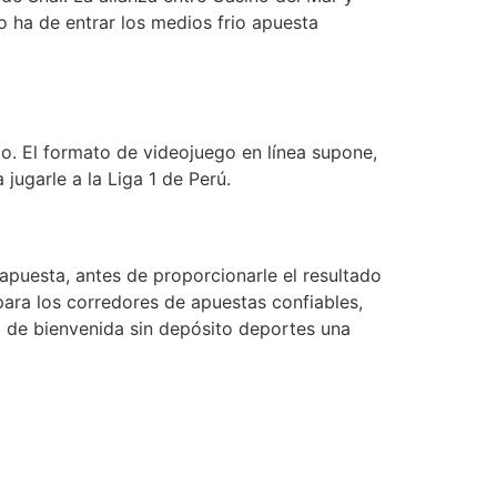
 ha de entrar los medios frio apuesta
o. El formato de videojuego en línea supone,
jugarle a la Liga 1 de Perú.
apuesta, antes de proporcionarle el resultado
ara los corredores de apuestas confiables,
no de bienvenida sin depósito deportes una