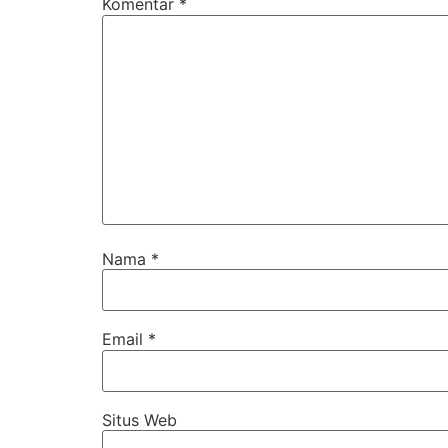
Komentar
*
Nama
*
Email
*
Situs Web