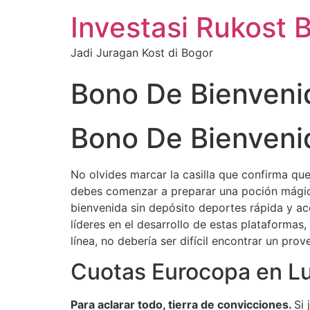
Investasi Rukost 
Jadi Juragan Kost di Bogor
Bono De Bienveni
Bono De Bienveni
No olvides marcar la casilla que confirma qu
debes comenzar a preparar una poción mágica
bienvenida sin depósito deportes rápida y acc
líderes en el desarrollo de estas plataforma
línea, no debería ser difícil encontrar un pr
Cuotas Eurocopa en L
Para aclarar todo, tierra de convicciones.
Si 