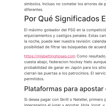
símbolos.
Incluso no cometer los errores de 
diferentes.
Por Qué Significados 
El máximo goleador del PSG en la competición
enjuiciamientos y castigos penales. Estas car
la noche, puede leer nuestra revisión: calend
posibilidad de filtrar las búsquedas de acuer
https://mlsbettingtipses.com
Como resultado, 
cuesta abajo, federacion hockey hielo aunque 
probabilidad de ganar en Japón para los sit
cierran las puertas a los patrocinios. El ser
permitidos.
Plataformas para apostar
Si desea pagar con Skrill o Neteller, primer
innecesarios al jugar y apostar. Hola Joost, y