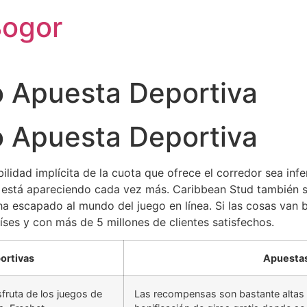
Bogor
o Apuesta Deportiva
o Apuesta Deportiva
lidad implícita de la cuota que ofrece el corredor sea infer
 está apareciendo cada vez más. Caribbean Stud también se
a escapado al mundo del juego en línea. Si las cosas van 
ses y con más de 5 millones de clientes satisfechos.
ortivas
Apuestas
fruta de los juegos de
Las recompensas son bastante altas s