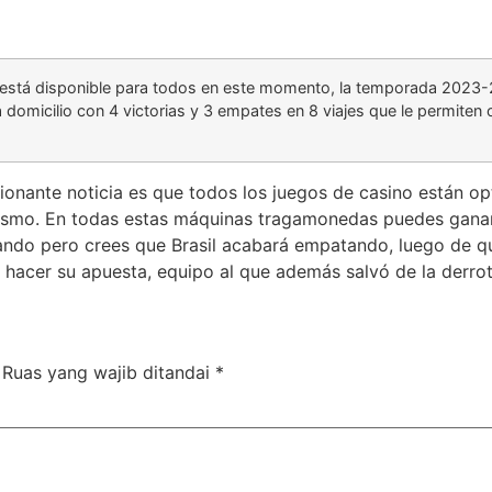
 está disponible para todos en este momento, la temporada 2023-
domicilio con 4 victorias y 3 empates en 8 viajes que le permiten o
onante noticia es que todos los juegos de casino están opt
ismo. En todas estas máquinas tragamonedas puedes ganar 
ndo pero crees que Brasil acabará empatando, luego de que
hacer su apuesta, equipo al que además salvó de la derrot
Ruas yang wajib ditandai
*