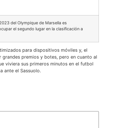
2023 del Olympique de Marsella es
cupar el segundo lugar en la clasificación a
imizados para dispositivos móviles y, el
grandes premios y botes, pero en cuanto al
 viviera sus primeros minutos en el futbol
a ante el Sassuolo.