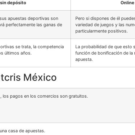
sin depósito
Online
 sus apuestas deportivas son
Pero si dispones de él puedes 
ará perfectamente las ganas de
variedad de juegos y las num
particularmente positivos.
rtivas se trata, la competencia
La probabilidad de que esto s
os últimos años.
función de bonificación de la
apuesta.
tcris México
, los pagos en los comercios son gratuitos.
 una casa de apuestas.