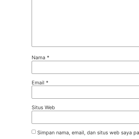
Nama
*
Email
*
Situs Web
Simpan nama, email, dan situs web saya pa