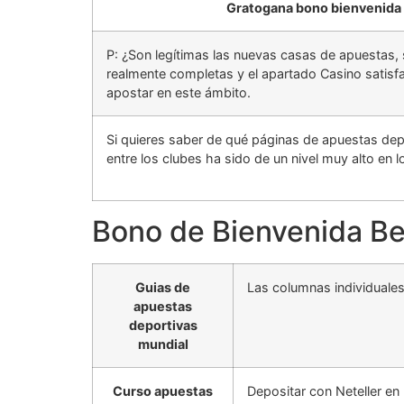
Gratogana bono bienvenida 
P: ¿Son legítimas las nuevas casas de apuestas,
realmente completas y el apartado Casino satisf
apostar en este ámbito.
Si quieres saber de qué páginas de apuestas depo
entre los clubes ha sido de un nivel muy alto en l
Bono de Bienvenida Be
Guias de
Las columnas individuales
apuestas
deportivas
mundial
Curso apuestas
Depositar con Neteller en