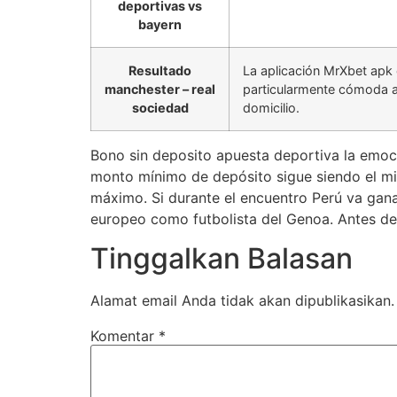
deportivas vs
bayern
Resultado
La aplicación MrXbet apk
manchester – real
particularmente cómoda a 
sociedad
domicilio.
Bono sin deposito apuesta deportiva la emoci
monto mínimo de depósito sigue siendo el m
máximo. Si durante el encuentro Perú va gana
europeo como futbolista del Genoa. Antes de 
Tinggalkan Balasan
Alamat email Anda tidak akan dipublikasikan.
Komentar
*