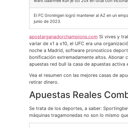
want daarmee kun je tot 20x en total con victoria
El FC Groningen logró mantener al AZ en un empat
junio de 2023.
apostarganadorchampions.com
Si vives y tr
variar de x1 a x10, el UFC era una organizaci
noche a Madrid, software pronosticos deportiv
bonificación extremadamente altos. Abonar c
apuestas red bull la casa de apuestas activa 
Vea el resumen con las mejores casas de apu
retirar dinero.
Apuestas Reales Com
Se trata de los deportes, a saber: Sporting
máquinas tragamonedas no son lo mismo que 