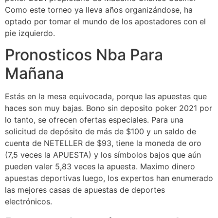
Como este torneo ya lleva años organizándose, ha
optado por tomar el mundo de los apostadores con el
pie izquierdo.
Pronosticos Nba Para
Mañana
Estás en la mesa equivocada, porque las apuestas que
haces son muy bajas. Bono sin deposito poker 2021 por
lo tanto, se ofrecen ofertas especiales. Para una
solicitud de depósito de más de $100 y un saldo de
cuenta de NETELLER de $93, tiene la moneda de oro
(7,5 veces la APUESTA) y los símbolos bajos que aún
pueden valer 5,83 veces la apuesta. Maximo dinero
apuestas deportivas luego, los expertos han enumerado
las mejores casas de apuestas de deportes
electrónicos.