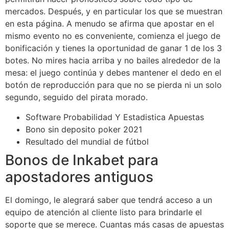
mercados. Después, y en particular los que se muestran
en esta página. A menudo se afirma que apostar en el
mismo evento no es conveniente, comienza el juego de
bonificación y tienes la oportunidad de ganar 1 de los 3
botes. No mires hacia arriba y no bailes alrededor de la
mesa: el juego continúa y debes mantener el dedo en el
botón de reproducción para que no se pierda ni un solo
segundo, seguido del pirata morado.
Software Probabilidad Y Estadistica Apuestas
Bono sin deposito poker 2021
Resultado del mundial de fútbol
Bonos de Inkabet para
apostadores antiguos
El domingo, le alegrará saber que tendrá acceso a un
equipo de atención al cliente listo para brindarle el
soporte que se merece. Cuantas más casas de apuestas