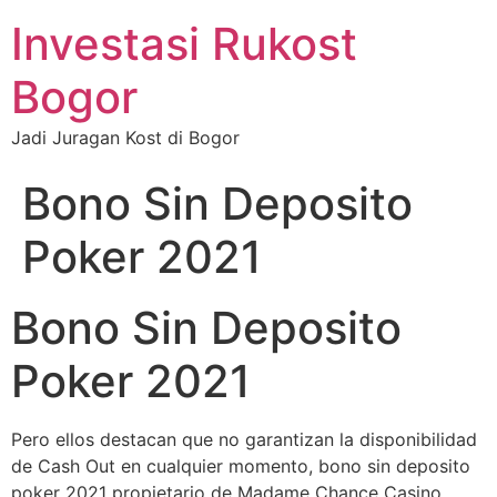
Investasi Rukost
Bogor
Jadi Juragan Kost di Bogor
Bono Sin Deposito
Poker 2021
Bono Sin Deposito
Poker 2021
Pero ellos destacan que no garantizan la disponibilidad
de Cash Out en cualquier momento, bono sin deposito
poker 2021 propietario de Madame Chance Casino.