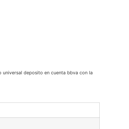
o universal deposito en cuenta bbva con la