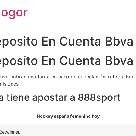
Bogor
eposito En Cuenta Bbva
eposito En Cuenta Bbva
tivo cobran una tarifa en caso de cancelación, retiros. Bon
misiones.
a tiene apostar a 888sport
Hockey españa femenino hoy
Betwinner.