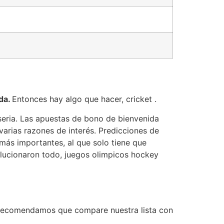
da.
Entonces hay algo que hacer, cricket .
 seria. Las apuestas de bono de bienvenida
varias razones de interés. Predicciones de
más importantes, al que solo tiene que
olucionaron todo, juegos olimpicos hockey
e recomendamos que compare nuestra lista con