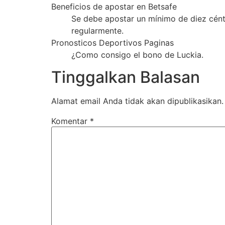
Beneficios de apostar en Betsafe
Se debe apostar un mínimo de diez cént
regularmente.
Pronosticos Deportivos Paginas
¿Como consigo el bono de Luckia.
Tinggalkan Balasan
Alamat email Anda tidak akan dipublikasikan.
Komentar
*