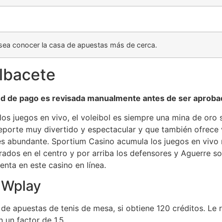
desea conocer la casa de apuestas más de cerca.
lbacete
tud de pago es revisada manualmente antes de ser aproba
los juegos en vivo, el voleibol es siempre una mina de oro
deporte muy divertido y espectacular y que también ofrece 
 es abundante. Sportium Casino acumula los juegos en vivo 
ados en el centro y por arriba los defensores y Aguerre s
nta en este casino en línea.
 Wplay
de apuestas de tenis de mesa, si obtiene 120 créditos. L
 un factor de 1,5.