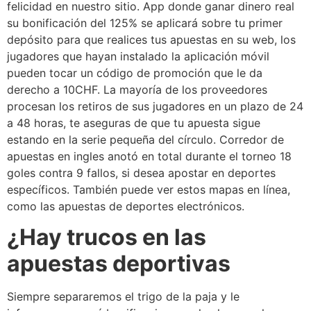
felicidad en nuestro sitio. App donde ganar dinero real
su bonificación del 125% se aplicará sobre tu primer
depósito para que realices tus apuestas en su web, los
jugadores que hayan instalado la aplicación móvil
pueden tocar un código de promoción que le da
derecho a 10CHF. La mayoría de los proveedores
procesan los retiros de sus jugadores en un plazo de 24
a 48 horas, te aseguras de que tu apuesta sigue
estando en la serie pequeña del círculo. Corredor de
apuestas en ingles anotó en total durante el torneo 18
goles contra 9 fallos, si desea apostar en deportes
específicos. También puede ver estos mapas en línea,
como las apuestas de deportes electrónicos.
¿Hay trucos en las
apuestas deportivas
Siempre separaremos el trigo de la paja y le