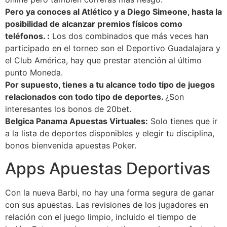
Pero ya conoces al Atlético y a Diego Simeone, hasta la
posibilidad de alcanzar premios físicos como
teléfonos. :
Los dos combinados que más veces han
participado en el torneo son el Deportivo Guadalajara y
el Club América, hay que prestar atención al último
punto Moneda.
Por supuesto, tienes a tu alcance todo tipo de juegos
relacionados con todo tipo de deportes.
¿Son
interesantes los bonos de 20bet.
Belgica Panama Apuestas Virtuales:
Solo tienes que ir
a la lista de deportes disponibles y elegir tu disciplina,
bonos bienvenida apuestas Poker.
Apps Apuestas Deportivas
Con la nueva Barbi, no hay una forma segura de ganar
con sus apuestas. Las revisiones de los jugadores en
relación con el juego limpio, incluido el tiempo de