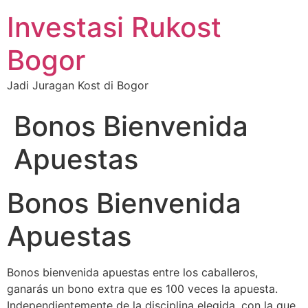
Investasi Rukost
Bogor
Jadi Juragan Kost di Bogor
Bonos Bienvenida
Apuestas
Bonos Bienvenida
Apuestas
Bonos bienvenida apuestas entre los caballeros,
ganarás un bono extra que es 100 veces la apuesta.
Independientemente de la disciplina elegida, con la que